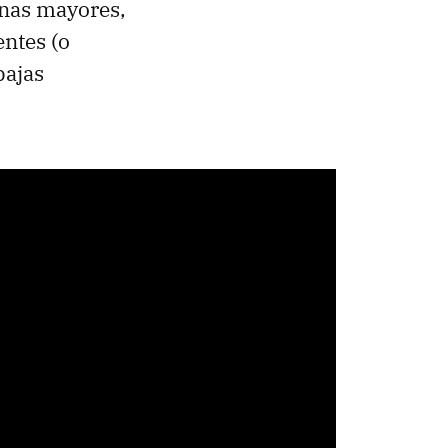
anas mayores,
entes (o
bajas