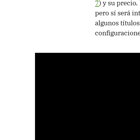
7
) y su precio
pero sí será i
algunos título
configuracione