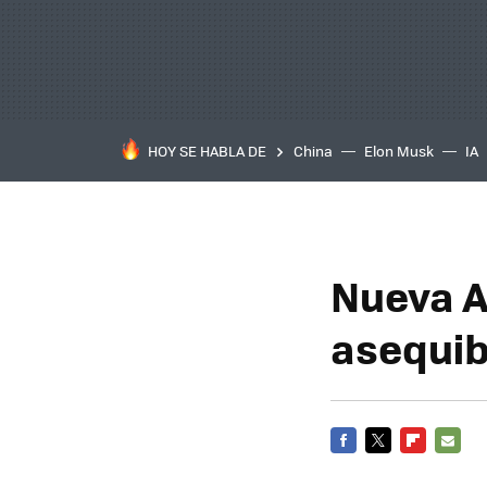
HOY SE HABLA DE
China
Elon Musk
IA
Nueva A
asequib
FACEBOOK
TWITTER
FLIPBOARD
E-