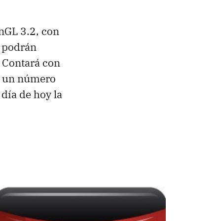
nGL 3.2, con
e podrán
. Contará con
, un número
a día de hoy la