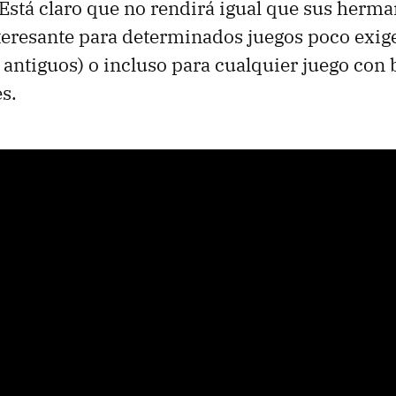
. Está claro que no rendirá igual que sus herm
nteresante para determinados juegos poco exig
s antiguos) o incluso para cualquier juego con 
s.