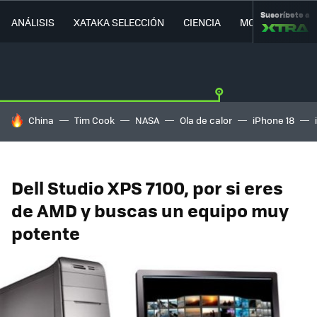
Suscríbete a
ANÁLISIS
XATAKA SELECCIÓN
CIENCIA
MOVILIDAD
HOY SE HABLA DE
China
Tim Cook
NASA
Ola de calor
iPhone 18
Dell Studio XPS 7100, por si eres
de AMD y buscas un equipo muy
potente