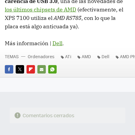
carencia de
USB
3.0
, una de las novedades de
los últimos chipsets de AMD
(efectivamente, el
XPS
7100 utiliza el
AMD
RS785
, con lo que la
placa está algo anticuada ya).
Más información |
Dell
.
TEMAS
Ordenadores
ATi
AMD
Dell
AMD Ph
FACEBOOK
TWITTER
FLIPBOARD
E-
WHATSAPP
MAIL
Comentarios cerrados