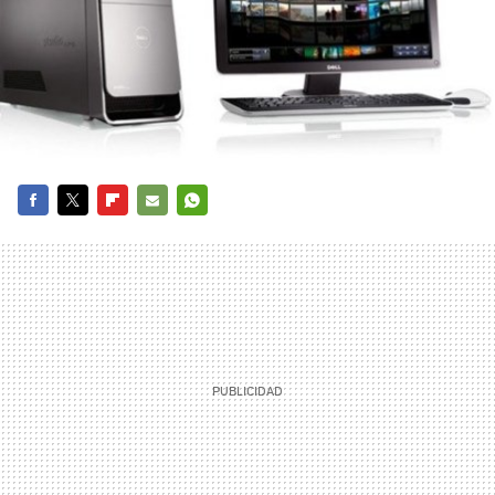
FACEBOOK
TWITTER
FLIPBOARD
E-
WHATSAPP
MAIL