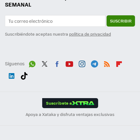
SEMANAL
SUSCRIBIR
Suscribiéndote aceptas nuestra
política de privacidad
Síguenos
Wh
Twit
Fac
You
Inst
Tele
RSS
Flip
ats
ter
ebo
tub
agr
gra
boa
Link
Tikt
App
ok
e
am
m
rd
edI
ok
Suscríbete a
n
Apoya a Xataka y disfruta ventajas exclusivas