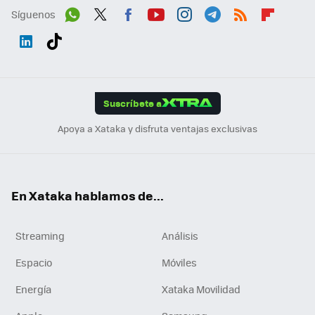
Síguenos
Wh
Twit
Fac
You
Inst
Tele
RSS
Flip
ats
ter
ebo
tub
agr
gra
boa
Link
Tikt
App
ok
e
am
m
rd
edI
ok
Suscríbete a
n
Apoya a Xataka y disfruta ventajas exclusivas
En Xataka hablamos de...
Streaming
Análisis
Espacio
Móviles
Energía
Xataka Movilidad