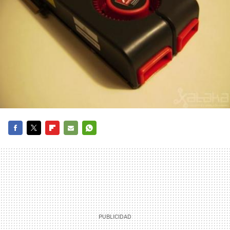
FACEBOOK
TWITTER
FLIPBOARD
E-
WHATSAPP
MAIL