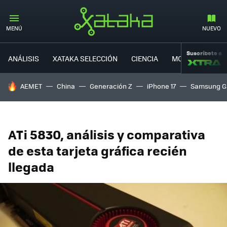
MENÚ
NUEVO
Suscríbete a
ANÁLISIS
XATAKA SELECCIÓN
CIENCIA
MOVILIDAD
HOY SE HABLA DE
AEMET
China
Generación Z
iPhone 17
Samsung G
ATi 5830, análisis y comparativa
de esta tarjeta gráfica recién
llegada