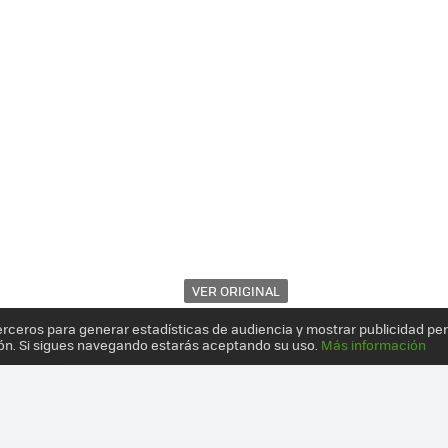
VER ORIGINAL
erceros para generar estadísticas de audiencia y mostrar publicidad pe
ón. Si sigues navegando estarás aceptando su uso.
Más información
Y COMPARATIVA DE ESTA TARJETA GRÁFICA RECIÉN LLEGADA