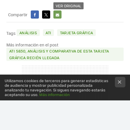
VER ORIGINAL
Compartir
FACEBOOK
X
E-
MAIL
ANÁLISIS
ATI
TARJETA GRÁFICA
Tags
Más información en el post
ATI 5830, ANÁLISIS Y COMPARATIVA DE ESTA TARJETA
GRÁFICA RECIÉN LLEGADA
Utilizamos cookies de terceros para generar estadísticas
de audiencia y mostrar publicidad personalizada
analizando tu navegación. Si sigues navegando estarás
aceptando su uso.
Más información