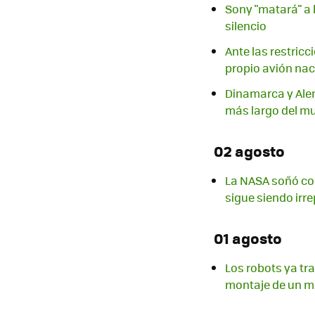
Sony "matará" a 
silencio
Ante las restric
propio avión nac
Dinamarca y Alem
más largo del m
02 agosto
La NASA soñó con
sigue siendo irre
01 agosto
Los robots ya tr
montaje de un m