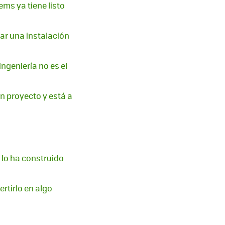
ems ya tiene listo
uar una instalación
ingeniería no es el
un proyecto y está a
lo ha construido
rtirlo en algo