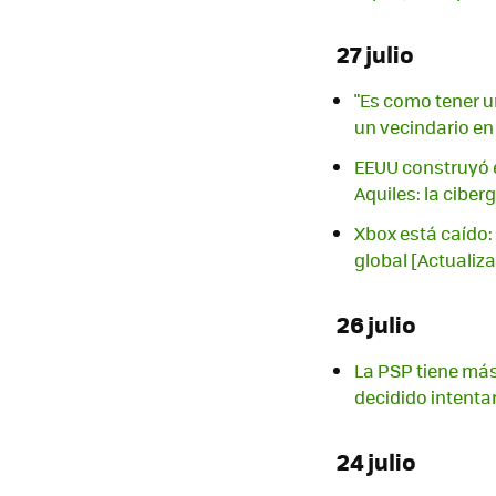
27 julio
"Es como tener u
un vecindario en
EEUU construyó e
Aquiles: la ciber
Xbox está caído: 
global [Actualiz
26 julio
La PSP tiene más
decidido intenta
24 julio