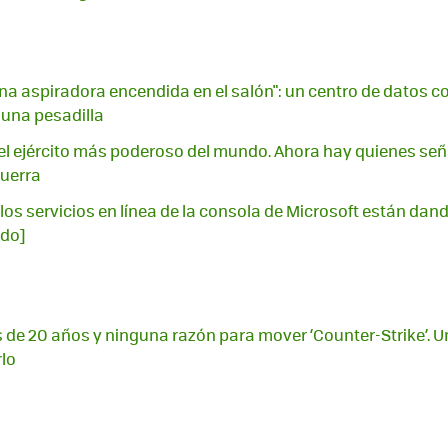
na aspiradora encendida en el salón": un centro de datos con
 una pesadilla
l ejército más poderoso del mundo. Ahora hay quienes señ
guerra
los servicios en línea de la consola de Microsoft están dando
ado]
 de 20 años y ninguna razón para mover ‘Counter-Strike’. U
rlo