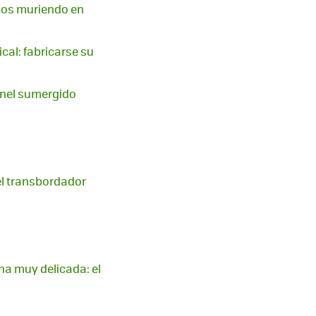
años muriendo en
cal: fabricarse su
únel sumergido
el transbordador
na muy delicada: el