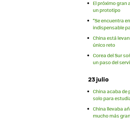
El próximo gran 
un prototipo
“Se encuentra en 
indispensable p
China está levant
único reto
Corea del Sur soñ
un paso del serv
23 julio
China acaba de p
solo para estud
China llevaba añ
mucho más gra