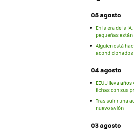
05 agosto
En la era de la I
pequeñas están 
Alguien está haci
acondicionados
04 agosto
EEUU lleva años 
fichas con sus p
Tras sufrir una au
nuevo avión
03 agosto