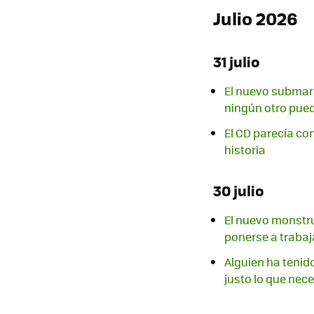
Julio 2026
31 julio
El nuevo submari
ningún otro pued
El CD parecía co
historia
30 julio
El nuevo monstru
ponerse a trabaj
Alguien ha tenido
justo lo que ne