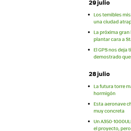
29 julio
Los temibles mis
una ciudad atrap
La próxima gran 
plantar cara a St
El GPS nos deja t
demostrado que 
28 julio
La futura torre 
hormigón
Esta aeronave ch
muy concreta
Un A350-1000ULR 
el proyecto, pero