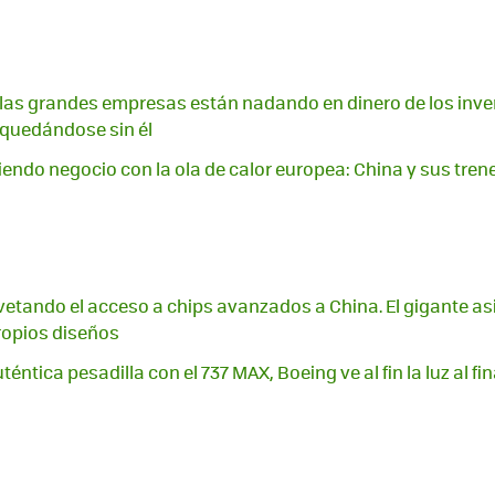
A, las grandes empresas están nadando en dinero de los inver
quedándose sin él
endo negocio con la ola de calor europea: China y sus trene
vetando el acceso a chips avanzados a China. El gigante a
ropios diseños
téntica pesadilla con el 737 MAX, Boeing ve al fin la luz al fi