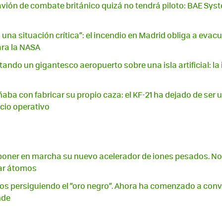
avión de combate británico quizá no tendrá piloto: BAE Syst
una situación crítica”: el incendio en Madrid obliga a evac
ara la NASA
ando un gigantesco aeropuerto sobre una isla artificial: la 
aba con fabricar su propio caza: el KF-21 ha dejado de ser 
icio operativo
oner en marcha su nuevo acelerador de iones pesados. No 
iar átomos
os persiguiendo el “oro negro”. Ahora ha comenzado a conve
nde