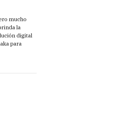
pero mucho
rinda la
ución digital
taka para