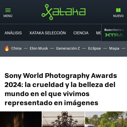
MENÚ
NUEVO
Suscríbete a
ANÁLISIS
XATAKA SELECCIÓN
CIENCIA
MOVILIDAD
HOY SE HABLA DE
China
Elon Musk
Generación Z
Eclipse
Mapa
Sony World Photography Awards
2024: la crueldad y la belleza del
mundo en el que vivimos
representado en imágenes