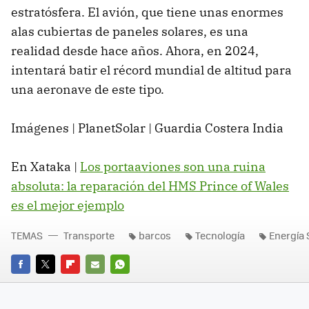
estratósfera. El avión, que tiene unas enormes
alas cubiertas de paneles solares, es una
realidad desde hace años. Ahora, en 2024,
intentará batir el récord mundial de altitud para
una aeronave de este tipo.
Imágenes | PlanetSolar | Guardia Costera India
En Xataka |
Los portaaviones son una ruina
absoluta: la reparación del HMS Prince of Wales
es el mejor ejemplo
TEMAS
Transporte
barcos
Tecnología
Energía 
FACEBOOK
TWITTER
FLIPBOARD
E-
WHATSAPP
MAIL