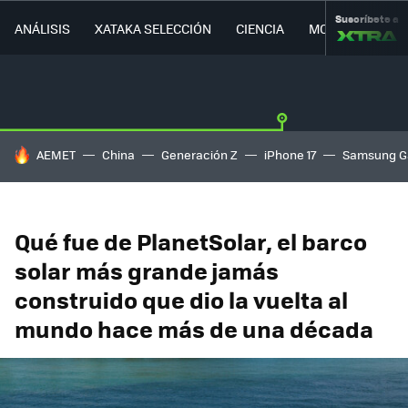
Suscríbete a
ANÁLISIS
XATAKA SELECCIÓN
CIENCIA
MOVILIDAD
HOY SE HABLA DE
AEMET
China
Generación Z
iPhone 17
Samsung G
Qué fue de PlanetSolar, el barco
solar más grande jamás
construido que dio la vuelta al
mundo hace más de una década