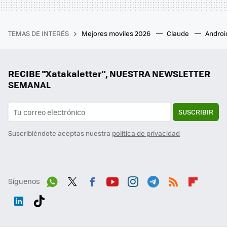
TEMAS DE INTERÉS
Mejores moviles 2026
Claude
Androi
RECIBE "Xatakaletter", NUESTRA NEWSLETTER
SEMANAL
SUSCRIBIR
Suscribiéndote aceptas nuestra
política de privacidad
Síguenos
Wh
Twit
Fac
You
Inst
Tele
RSS
Flip
ats
ter
ebo
tub
agr
gra
boa
Link
Tikt