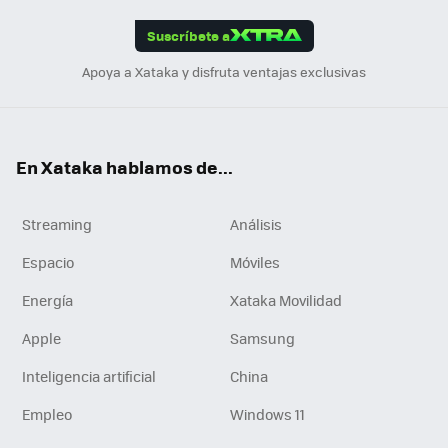
App
ok
e
am
m
rd
edI
ok
Suscríbete a
n
Apoya a Xataka y disfruta ventajas exclusivas
En Xataka hablamos de...
Streaming
Análisis
Espacio
Móviles
Energía
Xataka Movilidad
Apple
Samsung
Inteligencia artificial
China
Empleo
Windows 11