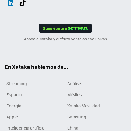
ats
ter
ebo
tub
agr
gra
boa
Link
Tikt
App
ok
e
am
m
rd
edI
ok
Suscríbete a
n
Apoya a Xataka y disfruta ventajas exclusivas
En Xataka hablamos de...
Streaming
Análisis
Espacio
Móviles
Energía
Xataka Movilidad
Apple
Samsung
Inteligencia artificial
China