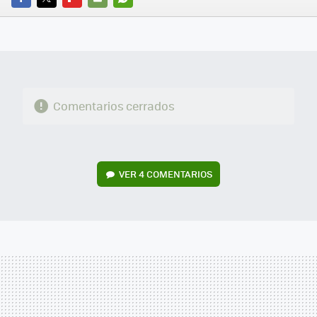
FACEBOOK
TWITTER
FLIPBOARD
E-
WHATSAPP
MAIL
Comentarios cerrados
VER
4 COMENTARIOS