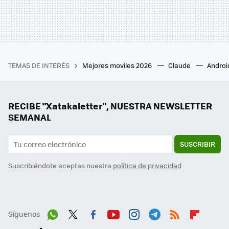
TEMAS DE INTERÉS
Mejores moviles 2026
Claude
Androi
RECIBE "Xatakaletter", NUESTRA NEWSLETTER
SEMANAL
SUSCRIBIR
Suscribiéndote aceptas nuestra
política de privacidad
Síguenos
Wh
Twit
Fac
You
Inst
Tele
RSS
Flip