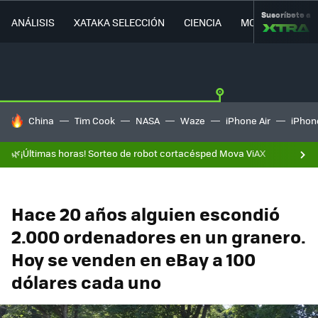
Suscríbete a
ANÁLISIS
XATAKA SELECCIÓN
CIENCIA
MOVILIDAD
HOY SE HABLA DE
China
Tim Cook
NASA
Waze
iPhone Air
iPhone
🌿¡Últimas horas! Sorteo de robot cortacésped Mova ViAX
Hace 20 años alguien escondió
2.000 ordenadores en un granero.
Hoy se venden en eBay a 100
dólares cada uno