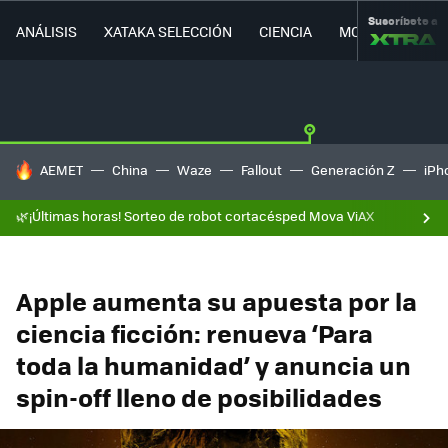
Suscríbete a
ANÁLISIS
XATAKA SELECCIÓN
CIENCIA
MOVILIDAD
HOY SE HABLA DE
AEMET
China
Waze
Fallout
Generación Z
iPh
🌿¡Últimas horas! Sorteo de robot cortacésped Mova ViAX
Apple aumenta su apuesta por la
ciencia ficción: renueva ‘Para
toda la humanidad’ y anuncia un
spin-off lleno de posibilidades