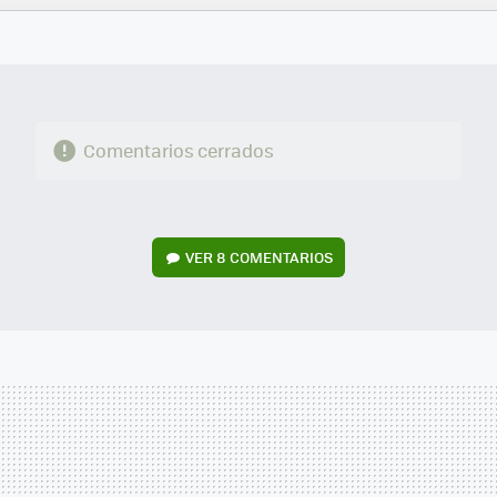
FACEBOOK
TWITTER
FLIPBOARD
E-
WHATSAPP
MAIL
Comentarios cerrados
VER
8 COMENTARIOS