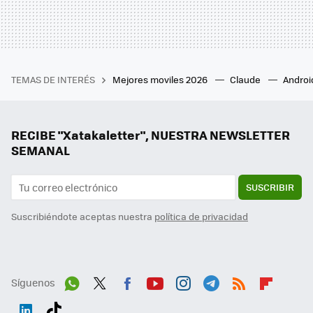
TEMAS DE INTERÉS
Mejores moviles 2026
Claude
Androi
RECIBE "Xatakaletter", NUESTRA NEWSLETTER
SEMANAL
SUSCRIBIR
Suscribiéndote aceptas nuestra
política de privacidad
Síguenos
Wh
Twit
Fac
You
Inst
Tele
RSS
Flip