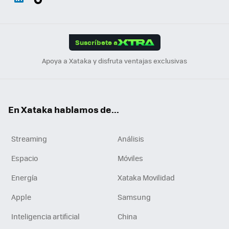
ats
ter
ebo
tub
agr
gra
boa
Link
Tikt
App
ok
e
am
m
rd
edI
ok
Suscríbete a
n
Apoya a Xataka y disfruta ventajas exclusivas
En Xataka hablamos de...
Streaming
Análisis
Espacio
Móviles
Energía
Xataka Movilidad
Apple
Samsung
Inteligencia artificial
China