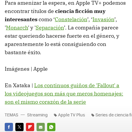
Para amenizar la espera, en Apple TV+ podemos
encontrar títulos de
ciencia ficción muy
interesantes
como ‘
Constelación
’, ‘
Invasión
’,
'
Monarch
' y '
Separación
’. La compañía parece
estar queriendo hacerse fuerte en el género, y
aparentemente lo está consiguiendo con
bastante éxito.
Imágenes | Apple
En Xataka |
Los continuos guiños de 'Fallout' a
los videojuegos son más que meros homenajes:
son el mismo corazón de la serie
TEMAS
Streaming
Apple TV Plus
Series de ciencia f