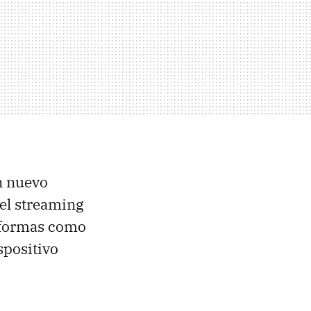
n nuevo
el streaming
aformas como
spositivo