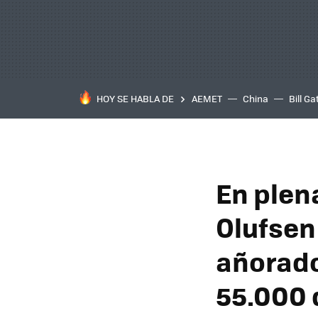
HOY SE HABLA DE
AEMET
China
Bill Ga
En plena
Olufsen
añorado
55.000 