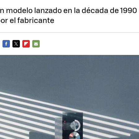
un modelo lanzado en la década de 1990
or el fabricante
FACEBOOK
TWITTER
FLIPBOARD
E-
MAIL