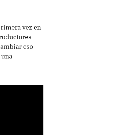
primera vez en
productores
cambiar eso
o una