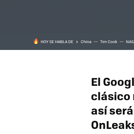
HOY SE HABLA DE
China
Tim Cook
NAS
El Googl
clásico
así ser
OnLeak