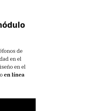
 módulo
léfonos de
dad en el
iseño en el
ro
en línea