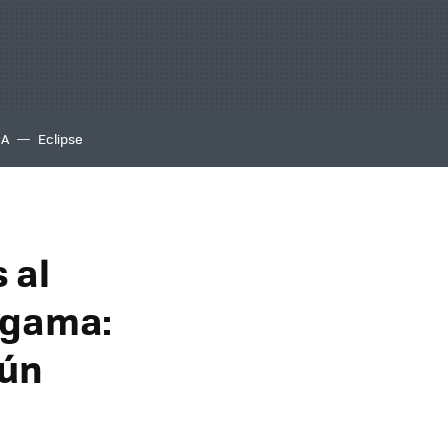
IA
Eclipse
s al
a gama:
gún