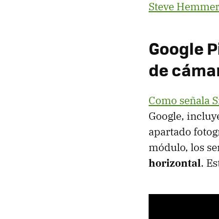
Steve Hemmers
Google P
de cáma
Como señala S
Google, incluy
apartado fotogr
módulo, los se
horizontal
. E