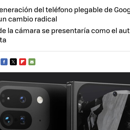
eneración del teléfono plegable de Goog
 un cambio radical
de la cámara se presentaría como el au
ta
FACEBOOK
TWITTER
FLIPBOARD
E-
MAIL