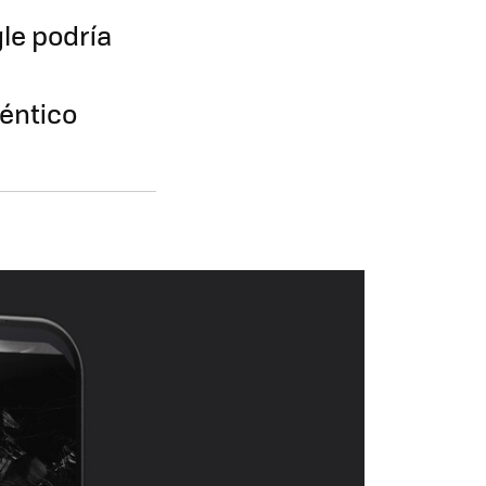
le podría
téntico