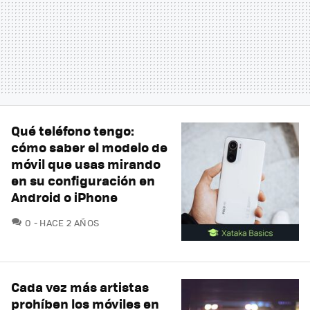
Qué teléfono tengo:
cómo saber el modelo de
móvil que usas mirando
en su configuración en
Android o iPhone
COMENTARIOS
0
HACE 2 AÑOS
Cada vez más artistas
prohíben los móviles en