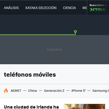
Suscríbete a
ANÁLISIS
XATAKA SELECCIÓN
CIENCIA
MOVILIDAD
teléfonos móviles
HOY SE HABLA DE
AEMET
China
Generación Z
iPhone 17
Samsung G
Una ciudad de Irlanda ha