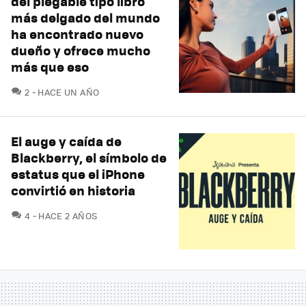
del plegable tipo libro
más delgado del mundo
ha encontrado nuevo
dueño y ofrece mucho
más que eso
COMENTARIOS
2
HACE UN AÑO
El auge y caída de
Blackberry, el símbolo de
estatus que el iPhone
convirtió en historia
COMENTARIOS
4
HACE 2 AÑOS