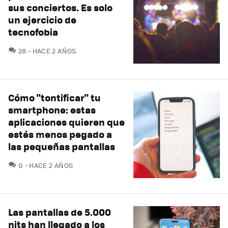
sus conciertos. Es solo
un ejercicio de
tecnofobia
COMENTARIOS
28
HACE 2 AÑOS
Cómo "tontificar" tu
smartphone: estas
aplicaciones quieren que
estés menos pegado a
las pequeñas pantallas
COMENTARIOS
0
HACE 2 AÑOS
Las pantallas de 5.000
nits han llegado a los