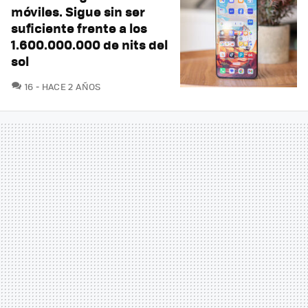
móviles. Sigue sin ser
suficiente frente a los
1.600.000.000 de nits del
sol
COMENTARIOS
16
HACE 2 AÑOS