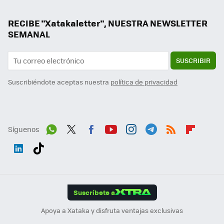
RECIBE "Xatakaletter", NUESTRA NEWSLETTER
SEMANAL
SUSCRIBIR
Suscribiéndote aceptas nuestra
política de privacidad
Síguenos
Wh
Twit
Fac
You
Inst
Tele
RSS
Flip
ats
ter
ebo
tub
agr
gra
boa
Link
Tikt
App
ok
e
am
m
rd
edI
ok
Suscríbete a
n
Apoya a Xataka y disfruta ventajas exclusivas