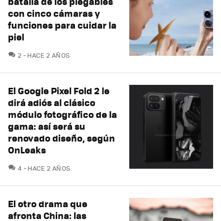
batalla de los plegables
con cinco cámaras y
funciones para cuidar la
piel
COMENTARIOS
2
HACE 2 AÑOS
El Google Pixel Fold 2 le
dirá adiós al clásico
módulo fotográfico de la
gama: así será su
renovado diseño, según
OnLeaks
COMENTARIOS
4
HACE 2 AÑOS
El otro drama que
afronta China: las