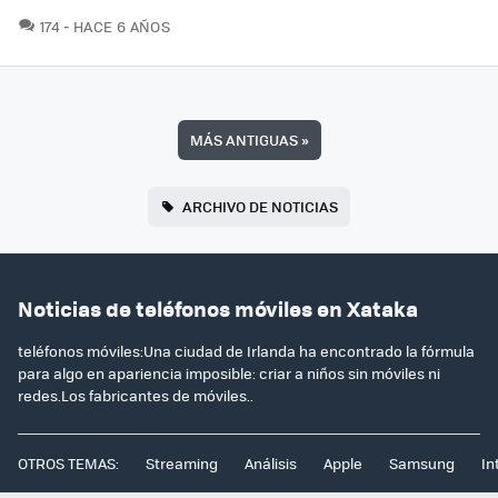
COMENTARIOS
174
HACE 6 AÑOS
MÁS ANTIGUAS
»
ARCHIVO DE NOTICIAS
Noticias de teléfonos móviles en Xataka
teléfonos móviles:Una ciudad de Irlanda ha encontrado la fórmula
para algo en apariencia imposible: criar a niños sin móviles ni
redes.Los fabricantes de móviles..
OTROS TEMAS:
Streaming
Análisis
Apple
Samsung
In