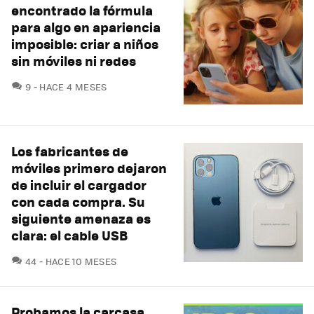
encontrado la fórmula
para algo en apariencia
imposible: criar a niños
sin móviles ni redes
COMENTARIOS
9
HACE 4 MESES
Los fabricantes de
móviles primero dejaron
de incluir el cargador
con cada compra. Su
siguiente amenaza es
clara: el cable USB
COMENTARIOS
44
HACE 10 MESES
Probamos la carcasa