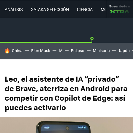
Suscríbete a
ANÁLISIS
XATAKA SELECCIÓN
CIENCIA
MOVILIDAD
HOY SE HABLA DE
China
Elon Musk
IA
Eclipse
Miniserie
Japón
Leo, el asistente de IA “privado”
de Brave, aterriza en Android para
competir con Copilot de Edge: así
puedes activarlo