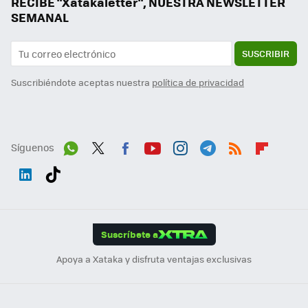
RECIBE "Xatakaletter", NUESTRA NEWSLETTER
SEMANAL
SUSCRIBIR
Suscribiéndote aceptas nuestra
política de privacidad
Síguenos
Wh
Twit
Fac
You
Inst
Tele
RSS
Flip
ats
ter
ebo
tub
agr
gra
boa
Link
Tikt
App
ok
e
am
m
rd
edI
ok
Suscríbete a
n
Apoya a Xataka y disfruta ventajas exclusivas