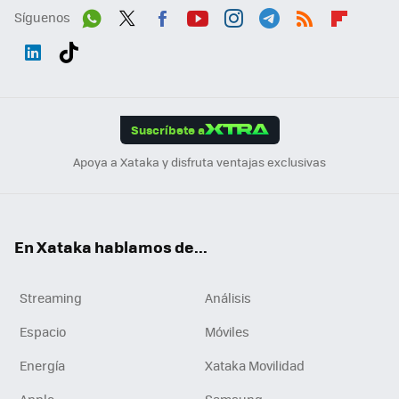
Síguenos
Wh
Twit
Fac
You
Inst
Tele
RSS
Flip
ats
ter
ebo
tub
agr
gra
boa
Link
Tikt
App
ok
e
am
m
rd
edI
ok
Suscríbete a
n
Apoya a Xataka y disfruta ventajas exclusivas
En Xataka hablamos de...
Streaming
Análisis
Espacio
Móviles
Energía
Xataka Movilidad
Apple
Samsung