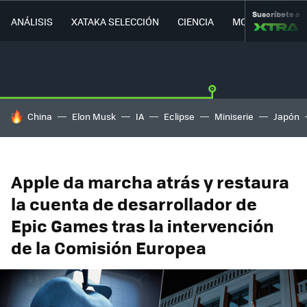
Suscríbete a
ANÁLISIS
XATAKA SELECCIÓN
CIENCIA
MOVILIDAD
HOY SE HABLA DE
China
Elon Musk
IA
Eclipse
Miniserie
Japón
Apple da marcha atrás y restaura
la cuenta de desarrollador de
Epic Games tras la intervención
de la Comisión Europea