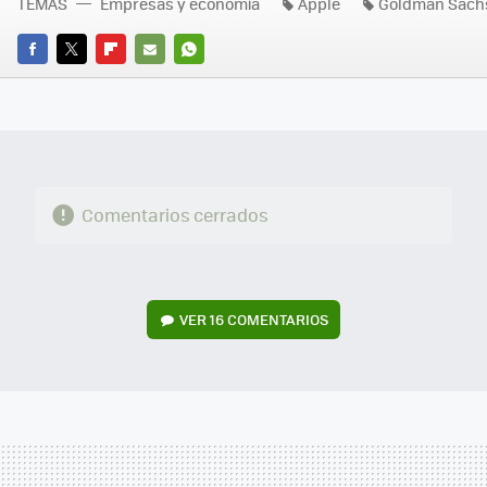
TEMAS
Empresas y economía
Apple
Goldman Sach
FACEBOOK
TWITTER
FLIPBOARD
E-
WHATSAPP
MAIL
Comentarios cerrados
VER
16 COMENTARIOS