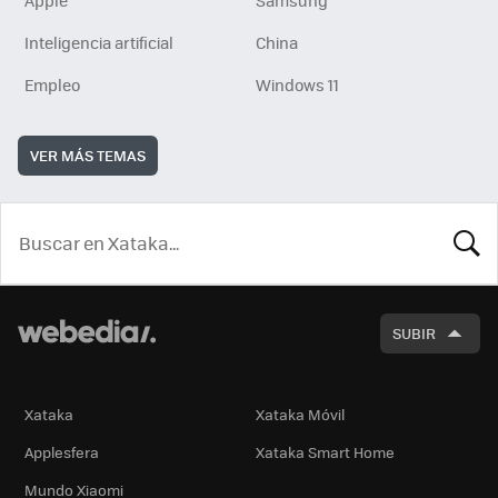
Inteligencia artificial
China
Empleo
Windows 11
VER MÁS TEMAS
BUSCA
SUBIR
Xataka
Xataka Móvil
Applesfera
Xataka Smart Home
Mundo Xiaomi