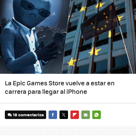
La Epic Games Store vuelve a estar en
carrera para llegar al iPhone
18 comentarios
FACEBOOK
TWITTER
FLIPBOARD
E-
WHATSAPP
MAIL