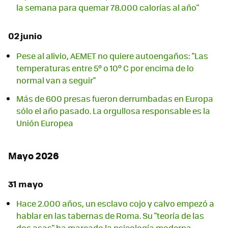
la semana para quemar 78.000 calorías al año"
02 junio
Pese al alivio, AEMET no quiere autoengaños: "Las
temperaturas entre 5º o 10º C por encima de lo
normal van a seguir"
Más de 600 presas fueron derrumbadas en Europa
sólo el año pasado. La orgullosa responsable es la
Unión Europea
Mayo 2026
31 mayo
Hace 2.000 años, un esclavo cojo y calvo empezó a
hablar en las tabernas de Roma. Su "teoría de las
dos asas" ha marcado la psicología moderna