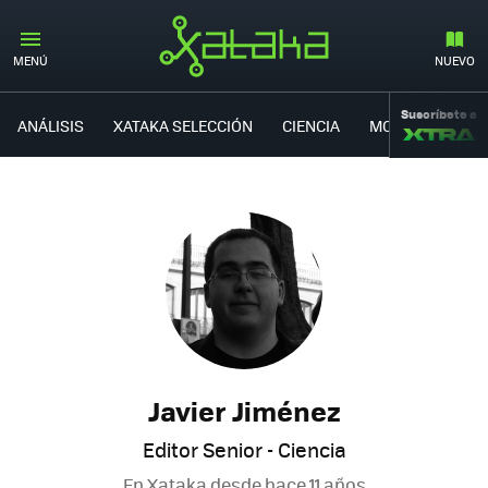
MENÚ
NUEVO
Suscríbete a
ANÁLISIS
XATAKA SELECCIÓN
CIENCIA
MOVILIDAD
Javier Jiménez
Editor Senior - Ciencia
En Xataka desde
hace 11 años