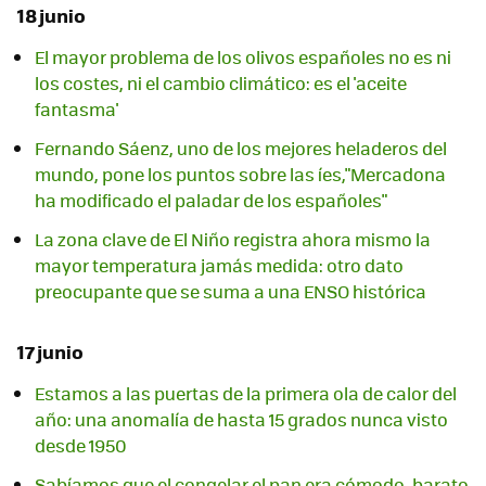
18 junio
El mayor problema de los olivos españoles no es ni
los costes, ni el cambio climático: es el 'aceite
fantasma'
Fernando Sáenz, uno de los mejores heladeros del
mundo, pone los puntos sobre las íes,"Mercadona
ha modificado el paladar de los españoles"
La zona clave de El Niño registra ahora mismo la
mayor temperatura jamás medida: otro dato
preocupante que se suma a una ENSO histórica
17 junio
Estamos a las puertas de la primera ola de calor del
año: una anomalía de hasta 15 grados nunca visto
desde 1950
Sabíamos que el congelar el pan era cómodo, barato