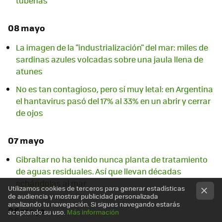
tuberías
08 mayo
La imagen de la "industrialización" del mar: miles de
sardinas azules volcadas sobre una jaula llena de
atunes
No es tan contagioso, pero sí muy letal: en Argentina
el hantavirus pasó del 17% al 33% en un abrir y cerrar
de ojos
07 mayo
Gibraltar no ha tenido nunca planta de tratamiento
de aguas residuales. Así que llevan décadas
echándolas al mar
Utilizamos cookies de terceros para generar estadísticas
de audiencia y mostrar publicidad personalizada
analizando tu navegación. Si sigues navegando estarás
06 mayo
aceptando su uso.
Más información