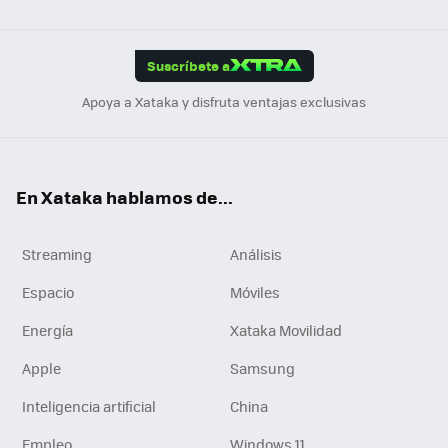
ats
ter
ebo
tub
agr
gra
boa
Link
Tikt
App
ok
e
am
m
rd
edI
ok
Suscríbete a
n
Apoya a Xataka y disfruta ventajas exclusivas
En Xataka hablamos de...
Streaming
Análisis
Espacio
Móviles
Energía
Xataka Movilidad
Apple
Samsung
Inteligencia artificial
China
Empleo
Windows 11