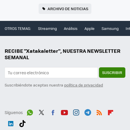
ARCHIVO DE NOTICIAS
OTROS TEMAS:
Streaming
Análisis
Apple
Samsung
In
RECIBE "Xatakaletter", NUESTRA NEWSLETTER
SEMANAL
SUSCRIBIR
Suscribiéndote aceptas nuestra
política de privacidad
Síguenos
Wh
Twit
Fac
You
Inst
Tele
RSS
Flip