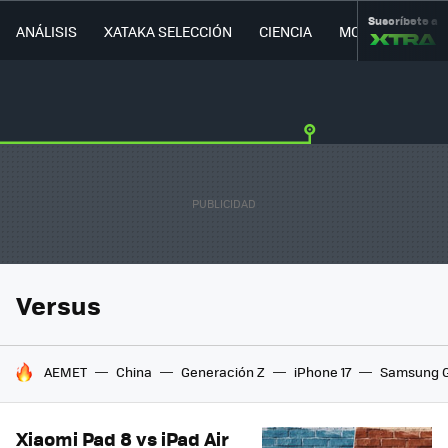
Suscríbete a
ANÁLISIS
XATAKA SELECCIÓN
CIENCIA
MOVILIDAD
Versus
HOY SE HABLA DE
AEMET
China
Generación Z
iPhone 17
Samsung G
Xiaomi Pad 8 vs iPad Air