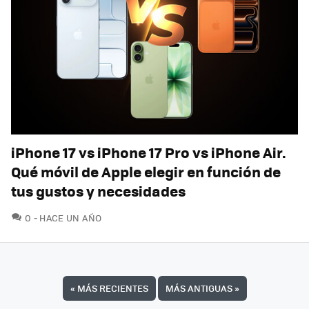
iPhone 17 vs iPhone 17 Pro vs iPhone Air.
Qué móvil de Apple elegir en función de
tus gustos y necesidades
COMENTARIOS
0
HACE UN AÑO
«
MÁS RECIENTES
MÁS ANTIGUAS
»