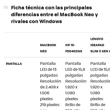
Ficha técnica con las principales
diferencias entre el MacBook Neo y
rivales con Windows
LENOVO
MACBOOK
HP 15-
IDEAPAD
NEO
FD0402NS
SLIM 3 GEN 
Pantalla
Pantalla
Pantalla
PANTALLA
LED de 13
LED de 15,6
LCD de 15,
pulgadas
pulgadas
pulgadas
Resolución
Resolución
Resolució
de 2.408 x
1.920 x
1.920 x
1.506
1.080
1.080
píxeles
píxeles
píxeles
219 píxeles
Brillo de
Brillo de