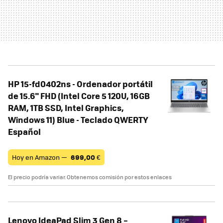
HP 15-fd0402ns - Ordenador portátil
de 15.6" FHD (Intel Core 5 120U, 16GB
RAM, 1TB SSD, Intel Graphics,
Windows 11) Blue - Teclado QWERTY
Español
Hoy en Amazon —
699,00
€
El precio podría variar. Obtenemos comisión por estos enlaces
Lenovo IdeaPad Slim 3 Gen 8 –