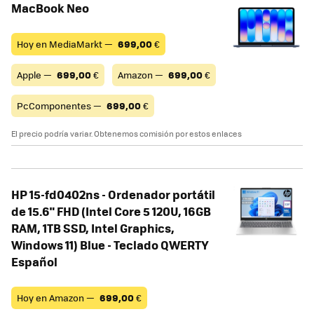
MacBook Neo
Hoy en MediaMarkt —
699,00
€
Apple —
699,00
€
Amazon —
699,00
€
PcComponentes —
699,00
€
El precio podría variar. Obtenemos comisión por estos enlaces
HP 15-fd0402ns - Ordenador portátil
de 15.6" FHD (Intel Core 5 120U, 16GB
RAM, 1TB SSD, Intel Graphics,
Windows 11) Blue - Teclado QWERTY
Español
Hoy en Amazon —
699,00
€