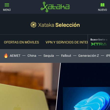
MENÚ
NUEVO
Suscríbete a
OFERTAS EN MÓVILES
VPN Y SERVICIOS DE INTERNET
OFER
HOY SE HABLA DE
AEMET
China
Sequía
Fallout
Generación Z
iP