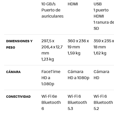
10 GB/s
HDMI
USB
Puerto de
1 puerto
auriculares
HDMI
1 ranura d
SD
297,5 x
360 x 236 x
359 x 235 x
DIMENSIONES Y
206,4 x 12,7
19 mm
18 mm
PESO
mm
1,59 kg
1,62 kg
1,23 kg
FaceTime
Cámara
Cámara
CÁMARA
HD a
HD a 1080p
HD
1.080p
Wi-Fi 6e
Wi-Fi 6
Wi-Fi 6
CONECTIVIDAD
Bluetooth
Bluetooth
Bluetooth
6
5.3
5.2