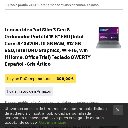
El precio podría variar. Obtenemos comisión por estos enlaces
Lenovo IdeaPad Slim 3 Gen 8 –
Ordenador Portátil 15.6" FHD (Intel
Core i5-13420H, 16 GB RAM, 512 GB
SSD, Intel UHD Graphics, Wi-Fi 6, Win
11 Home, Office Trial) Teclado QWERTY
Español - Gris Ártico
Hoy en PcComponentes —
699,00
€
Hoy sin stock en Amazon
El precio podría variar. Obtenemos comisión por estos enlaces
Utilizamos cookies de terceros para generar estadísticas
de audiencia y mostrar publicidad personalizada
analizando tu navegación. Si sigues navegando estarás
aceptando su uso.
Más información
acer Aspire Go 15 - Ordenador Portátil