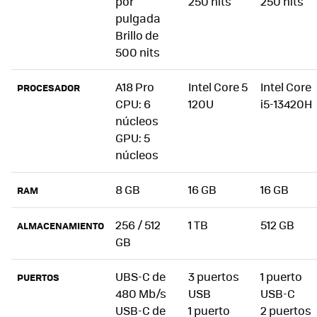
por
250 nits
250 nits
pulgada
Brillo de
500 nits
A18 Pro
Intel Core 5
Intel Core
PROCESADOR
CPU: 6
120U
i5-13420H
núcleos
GPU: 5
núcleos
8 GB
16 GB
16 GB
RAM
256 / 512
1 TB
512 GB
ALMACENAMIENTO
GB
UBS-C de
3 puertos
1 puerto
PUERTOS
480 Mb/s
USB
USB-C
USB-C de
1 puerto
2 puertos