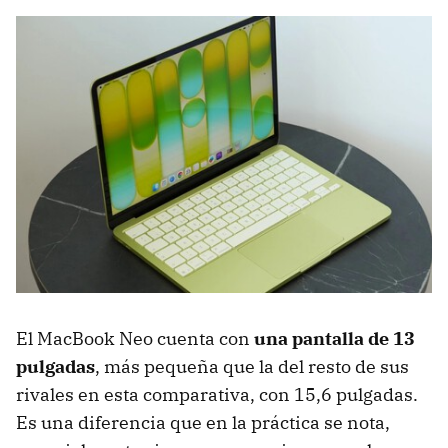
Si vamos a movernos mucho con él, mejor el
portátil de Apple
La conectividad, el punto débil del MacBook Neo
En resumen: ¿MacBook Neo o portátil Windows de un
precio similar?
Por qué elegir el MacBook Neo
Por qué elegir un portátil con Windows
Ficha técnica con las principales diferencias entre el
MacBook Neo y rivales con Windows
El MacBook Neo cuenta con
una pantalla de 13
pulgadas
, más pequeña que la del resto de sus
rivales en esta comparativa, con 15,6 pulgadas.
Es una diferencia que en la práctica se nota,