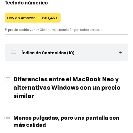
Teclado númerico
Hoy en Amazon —
619,45
€
El precio podría variar. Obtenemos comisión por estos enlaces
Índice de Contenidos (10)
Diferencias entre el MacBook Neo y alternativas
Windows con un precio similar
Diferencias entre el MacBook Neo y
Menos pulgadas, pero una pantalla con más
alternativas Windows con un precio
calidad
similar
El sistema operativo es la diferencia más
importante
Menos pulgadas, pero una pantalla con
Las diferencias del hardware, más allá de los
más calidad
números