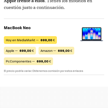
Apple frente a ellos
. Tienes los modelos en
cuestión justo a continuación.
MacBook Neo
Hoy en MediaMarkt —
699,00
€
Apple —
699,00
€
Amazon —
699,00
€
PcComponentes —
699,00
€
El precio podría variar. Obtenemos comisión por estos enlaces