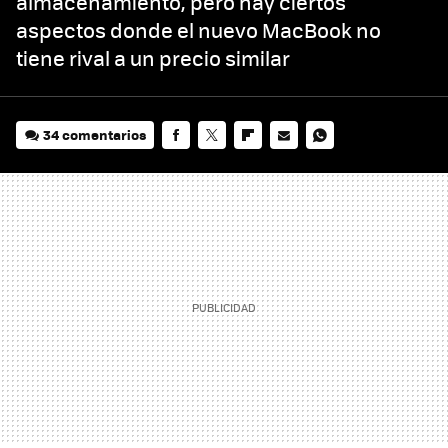
almacenamiento, pero hay ciertos
aspectos donde el nuevo MacBook no
tiene rival a un precio similar
34 comentarios
FACEBOOK
TWITTER
FLIPBOARD
E-
WHATSAPP
MAIL