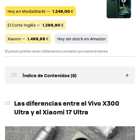
Hoy en MediaMarkt —
1.249,00
€
El Corte Inglés —
1.299,90
€
Xiaomi —
1.499,99
€
Hoy sin stock en Amazon
El precio podría variar. Obtenemos comisión por estos enlaces
Índice de Contenidos (9)
Las diferencias entre el Vivo X300 Ultra y el Xiaomi 17
Ultra
Las diferencias entre el Vivo X300
Configuraciones de cámaras
Ultra y el Xiaomi 17 Ultra
Sensor principal
Teleobjetivo