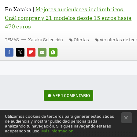
En Xataka |
Mejores auriculares inalámbricos.
Cuál comprar y 21 modelos desde 15 euros hasta
470 euros
TEMAS
Xataka Selección
Ofertas
Ver ofertas de tec
FACEBOOK
TWITTER
FLIPBOARD
E-
WHATSAPP
MAIL
VER
1 COMENTARIO
Utilizamos cookies de terceros para generar estadísticas
de audiencia y mostrar publicidad personalizada
analizando tu navegación. Si sigues navegando estarás
aceptando su uso.
Más información