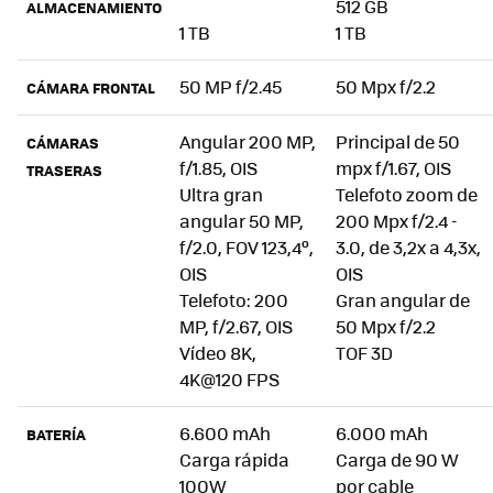
512 GB
ALMACENAMIENTO
1 TB
1 TB
50 MP f/2.45
50 Mpx f/2.2
CÁMARA FRONTAL
Angular 200 MP,
Principal de 50
CÁMARAS
f/1.85, OIS
mpx f/1.67, OIS
TRASERAS
Ultra gran
Telefoto zoom de
angular 50 MP,
200 Mpx f/2.4 -
f/2.0, FOV 123,4º,
3.0, de 3,2x a 4,3x,
OIS
OIS
Telefoto: 200
Gran angular de
MP, f/2.67, OIS
50 Mpx f/2.2
Vídeo 8K,
TOF 3D
4K@120 FPS
6.600 mAh
6.000 mAh
BATERÍA
Carga rápida
Carga de 90 W
100W
por cable