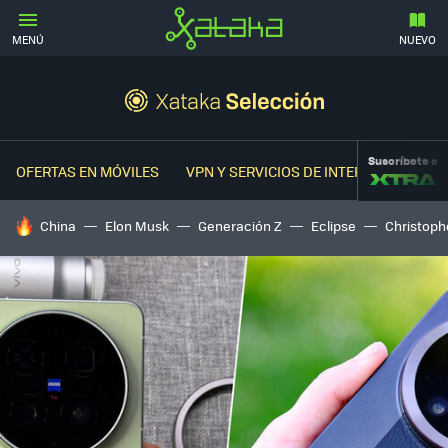
MENÚ
NUEVO
Suscríbete a
OFERTAS EN MÓVILES
VPN Y SERVICIOS DE INTERNET
OFER
HOY SE HABLA DE
China
Elon Musk
Generación Z
Eclipse
Christoph