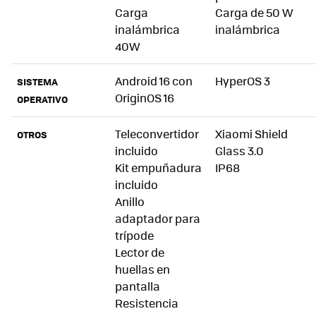
Carga
Carga de 50 W
inalámbrica
inalámbrica
40W
Android 16 con
HyperOS 3
SISTEMA
OriginOS 16
OPERATIVO
Teleconvertidor
Xiaomi Shield
OTROS
incluido
Glass 3.0
Kit empuñadura
IP68
incluido
Anillo
adaptador para
trípode
Lector de
huellas en
pantalla
Resistencia