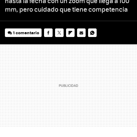
hasta la fecha con un zoom que llega a 100
mm, pero cuidado que tiene competencia
1 comentario
FACEBOOK
TWITTER
FLIPBOARD
E-
WHATSAPP
MAIL