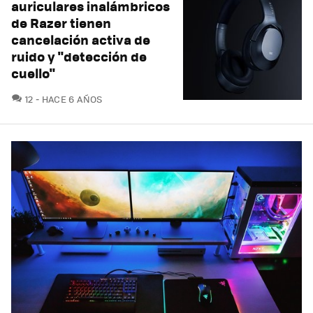
auriculares inalámbricos
de Razer tienen
cancelación activa de
ruido y "detección de
cuello"
COMENTARIOS
12
HACE 6 AÑOS