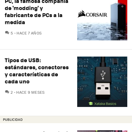
PC, la famosa compañía
de 'modding' y
fabricante de PCs a la
medida
COMENTARIOS
5
HACE 7 AÑOS
Tipos de USB:
estándares, conectores
y características de
cada uno
COMENTARIOS
2
HACE 9 MESES
PUBLICIDAD