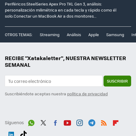
Periféricos:SteelSeries Apex Pro TKL Gen 3, análisis:
personalización milimétrica en cada tecla y rápido como él
solo.Conectar un MacBook Air a dos monitores...
OTROS TEMAS:
Streaming
Análisis
Apple
Samsung
In
RECIBE "Xatakaletter", NUESTRA NEWSLETTER
SEMANAL
SUSCRIBIR
Suscribiéndote aceptas nuestra
política de privacidad
Síguenos
Wh
Twit
Fac
You
Inst
Tele
RSS
Flip