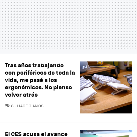
Tras años trabajando
con periféricos de toda la
vida, me pasé a los
ergonómicos. No pienso
volver atrás
COMENTARIOS
8
HACE 2 AÑOS
El CES acusa el avance