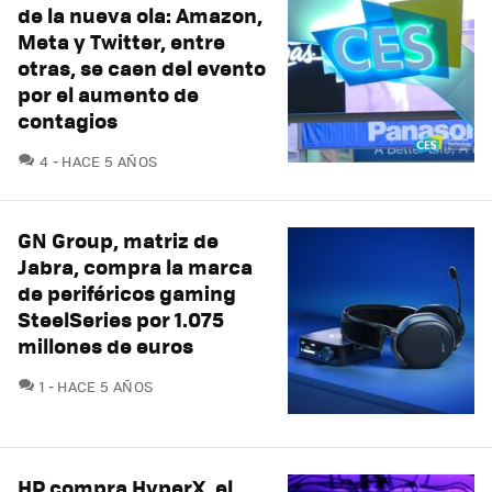
de la nueva ola: Amazon,
Meta y Twitter, entre
otras, se caen del evento
por el aumento de
contagios
COMENTARIOS
4
HACE 5 AÑOS
GN Group, matriz de
Jabra, compra la marca
de periféricos gaming
SteelSeries por 1.075
millones de euros
COMENTARIOS
1
HACE 5 AÑOS
HP compra HyperX, el