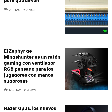
para qué sirven
COMENTARIOS
2
HACE 6 AÑOS
El Zephyr de
Mindshunter es un ratón
gaming con ventilador
RGB pensado para los
jugadores con manos
sudorosas
COMENTARIOS
17
HACE 6 AÑOS
Razer Opus: los nuevos