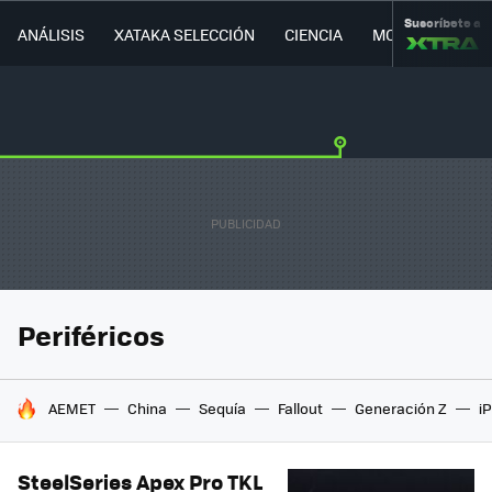
Suscríbete a
ANÁLISIS
XATAKA SELECCIÓN
CIENCIA
MOVILIDAD
Periféricos
HOY SE HABLA DE
AEMET
China
Sequía
Fallout
Generación Z
i
SteelSeries Apex Pro TKL