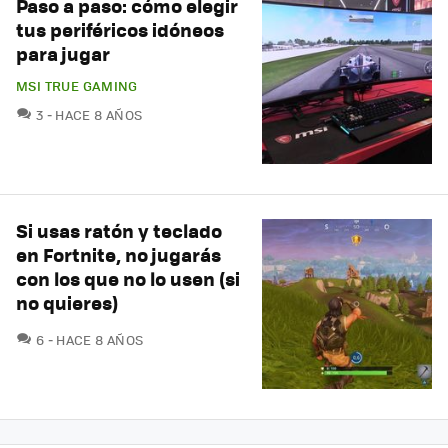
Paso a paso: cómo elegir
tus periféricos idóneos
para jugar
MSI TRUE GAMING
COMENTARIOS
3
HACE 8 AÑOS
Si usas ratón y teclado
en Fortnite, no jugarás
con los que no lo usen (si
no quieres)
COMENTARIOS
6
HACE 8 AÑOS