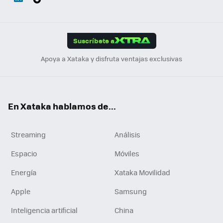
ats
ter
ebo
tub
agr
gra
boa
Link
Tikt
App
ok
e
am
m
rd
edI
ok
Suscríbete a
n
Apoya a Xataka y disfruta ventajas exclusivas
En Xataka hablamos de...
Streaming
Análisis
Espacio
Móviles
Energía
Xataka Movilidad
Apple
Samsung
Inteligencia artificial
China