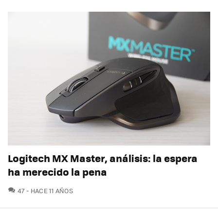
Logitech MX Master, análisis: la espera
ha merecido la pena
COMENTARIOS
47
HACE 11 AÑOS