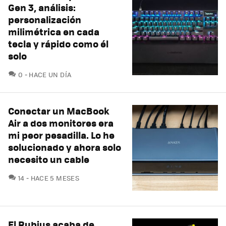
Gen 3, análisis:
personalización
milimétrica en cada
tecla y rápido como él
solo
COMENTARIOS
0
HACE UN DÍA
Conectar un MacBook
Air a dos monitores era
mi peor pesadilla. Lo he
solucionado y ahora solo
necesito un cable
COMENTARIOS
14
HACE 5 MESES
El Rubius acaba de