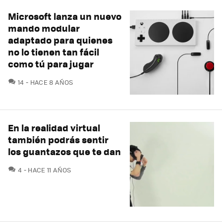
Microsoft lanza un nuevo
mando modular
adaptado para quienes
no lo tienen tan fácil
como tú para jugar
COMENTARIOS
14
HACE 8 AÑOS
En la realidad virtual
también podrás sentir
los guantazos que te dan
COMENTARIOS
4
HACE 11 AÑOS