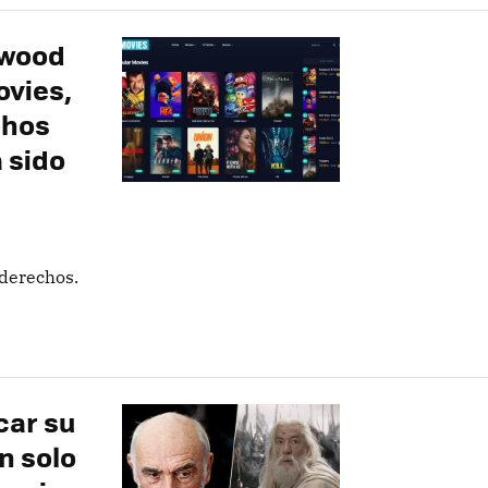
ywood
ovies,
chos
 sido
 derechos.
car su
n solo