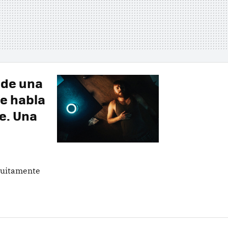
 de una
e habla
ne. Una
a
atuitamente