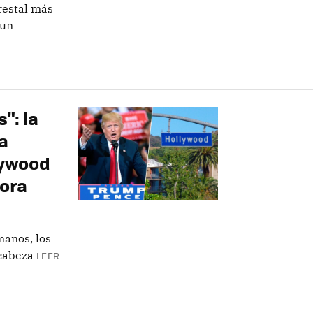
orestal más
 un
": la
a
lywood
dora
manos, los
 cabeza
LEER