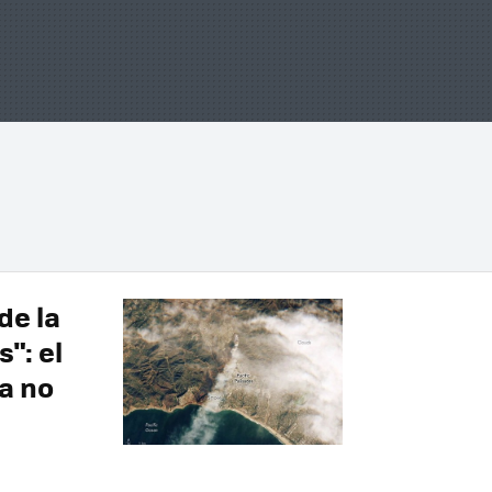
de la
": el
a no