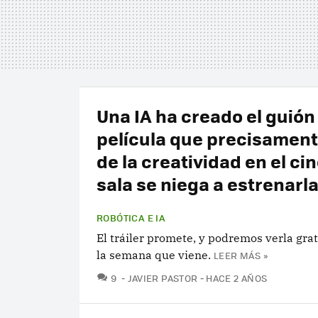
Una IA ha creado el guión
película que precisament
de la creatividad en el ci
sala se niega a estrenarl
ROBÓTICA E IA
El tráiler promete, y podremos verla gr
la semana que viene.
LEER MÁS »
COMENTARIOS
9
JAVIER PASTOR
HACE 2 AÑOS