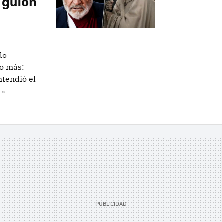
 guion
do
ho más:
ntendió el
 »