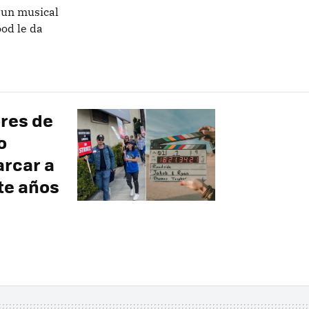
 un musical
od le da
ores de
o
arcar a
nte años