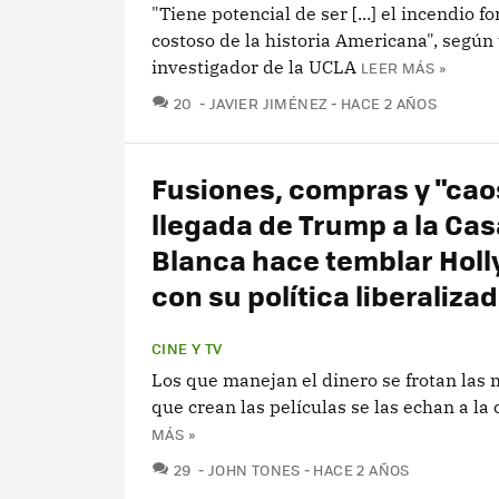
"Tiene potencial de ser [...] el incendio f
costoso de la historia Americana", según
investigador de la UCLA
LEER MÁS »
COMENTARIOS
20
JAVIER JIMÉNEZ
HACE 2 AÑOS
Fusiones, compras y "caos
llegada de Trump a la Cas
Blanca hace temblar Hol
con su política liberaliza
CINE Y TV
Los que manejan el dinero se frotan las 
que crean las películas se las echan a la
MÁS »
COMENTARIOS
29
JOHN TONES
HACE 2 AÑOS