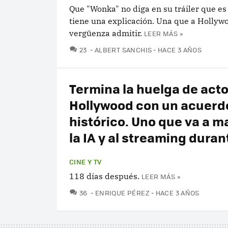
Que "Wonka" no diga en su tráiler que es
tiene una explicación. Una que a Hollywo
vergüenza admitir.
LEER MÁS »
COMENTARIOS
23
ALBERT SANCHIS
HACE 3 AÑOS
Termina la huelga de act
Hollywood con un acuerd
histórico. Uno que va a m
la IA y al streaming dura
CINE Y TV
118 días después.
LEER MÁS »
COMENTARIOS
36
ENRIQUE PÉREZ
HACE 3 AÑOS