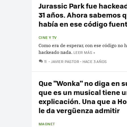
Jurassic Park fue hackea
31 años. Ahora sabemos 
había en ese código fuen
CINE Y TV
Como era de esperar, con ese código no 
hackeado nada.
LEER MÁS »
COMENTARIOS
11
JAVIER PASTOR
HACE 3 AÑOS
Que "Wonka" no diga en su
que es un musical tiene 
explicación. Una que a H
le da vergüenza admitir
MAGNET