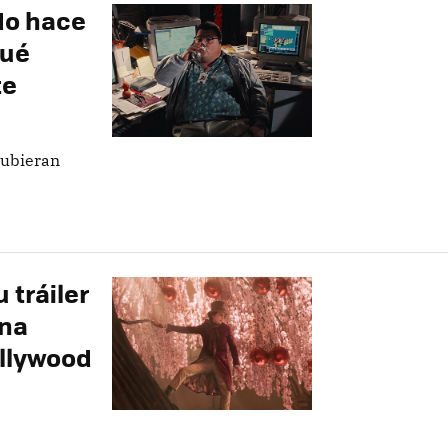
do hace
qué
te
hubieran
 tráiler
una
ollywood