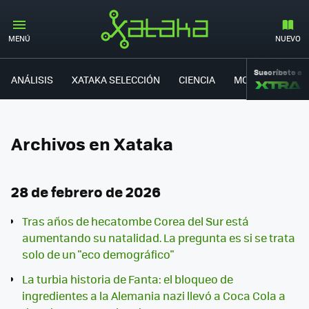
MENÚ
NUEVO
Suscríbete a
ANÁLISIS
XATAKA SELECCIÓN
CIENCIA
MOVILIDAD
Archivos en Xataka
28 de febrero de 2026
Tras años de hecatombe Corea del Sur está
aumentando su natalidad. La pregunta es si se trata
solo de un "eco demográfico"
La turbia historia de Fanta: el bloqueo de
ingredientes a la Alemania nazi llevó a Coca Cola a