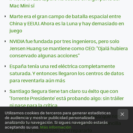
Mac Mini sí
Marte era el gran campo de batalla espacial entre
China y EEUU. Ahora es la Luna y hay demasiado en
juego
NVIDIA fue fundada por tres ingenieros, pero solo
Jensen Huang se mantiene como CEO: "Ojalá hubiera
conservado algunas acciones"
España tenía una red eléctrica completamente
saturada. Y entonces llegaron los centros de datos
para reventarla aún más
Santiago Segura tiene tan claro su éxito que con
'Torrente Presidente' está probando algo: sin tráiler
ni pase para la crítica
Utilizamos cookies de terceros para generar estadísticas
El primer gran cable submarino atlántico que nos
de audiencia y mostrar publicidad personalizada
analizando tu navegación. Si sigues navegando estarás
conectó a internet nos dice adiós por una sencilla
aceptando su uso.
Más información
razón: era demasiado caro repararlo