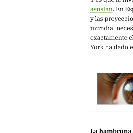
asustan
. En E
y las proyecci
mundial necesi
exactamente e
York ha dado e
La hambruna 