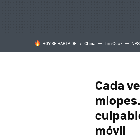
HOY SE HABLA DE
China
Tim Cook
NAS
Cada ve
miopes. 
culpable
móvil