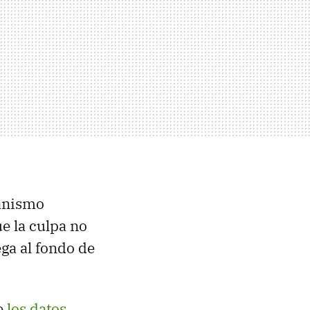
canismo
ue la culpa no
ega al fondo de
ue
los datos