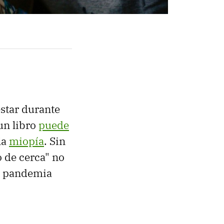
estar durante
un libro
puede
la
miopía
. Sin
o de cerca" no
na pandemia