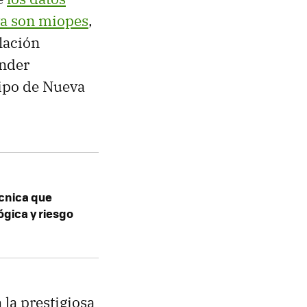
 ya son miopes
,
lación
ender
ipo de Nueva
écnica que
ógica y riesgo
 la prestigiosa