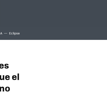
IA
Eclipse
es
ue el
ono