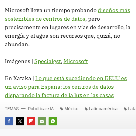
Microsoft lleva un tiempo probando
diseños más
sostenibles de centros de datos
, pero
precisamente en lugares en vías de desarrollo, la
energía y el agua son recursos que, quizá, no
abundan.
Imágenes |
Specialgst
,
Microsoft
En Xataka |
Lo que está sucediendo en EEUU es
un aviso para España: los centros de datos
disparando la factura de la luz en las casas
TEMAS
Robótica e IA
México
Latinoamérica
Lat
FACEBOOK
TWITTER
FLIPBOARD
E-
WHATSAPP