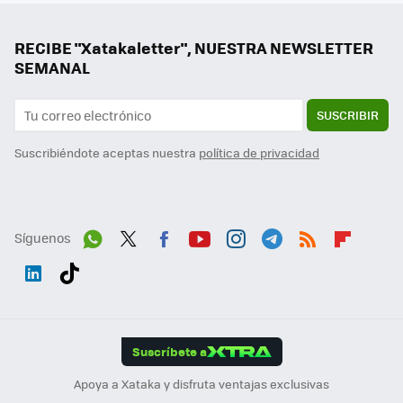
RECIBE "Xatakaletter", NUESTRA NEWSLETTER
SEMANAL
SUSCRIBIR
Suscribiéndote aceptas nuestra
política de privacidad
Síguenos
Wh
Twit
Fac
You
Inst
Tele
RSS
Flip
ats
ter
ebo
tub
agr
gra
boa
Link
Tikt
App
ok
e
am
m
rd
edI
ok
Suscríbete a
n
Apoya a Xataka y disfruta ventajas exclusivas