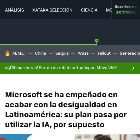
Suscríbete a
ANÁLISIS
XATAKA SELECCIÓN
CIENCIA
MOVILIDAD
HOY SE HABLA DE
AEMET
China
Sequía
Waze
Fallout
Generació
🌿¡Últimas horas! Sorteo de robot cortacésped Mova ViAX
Microsoft se ha empeñado en
acabar con la desigualdad en
Latinoamérica: su plan pasa por
utilizar la IA, por supuesto