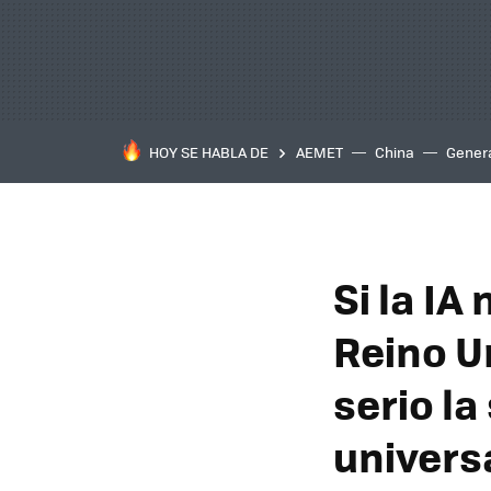
HOY SE HABLA DE
AEMET
China
Gener
Si la IA
Reino U
serio la
univers