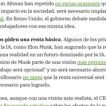
am Altman han repetido
en varias ocasiones
qu
impacto en la sociedad, será necesario impla
al
. En Reino Unido, el gobierno debate medid
 trabajadores con esa misma idea.
os piden una renta básica
. Algunos de los pr
 la IA, como Elon Musk, han augurado que la r
 una realidad en un futuro dominado por la IA. 
visión de Musk parte de una visión
más optimis
rabajo será opcional" y no será necesario ahorr
millonario
no niega
que la renta universal será
cesario para lograrlo.
nea, aunque con una visión más realista, el C
a financiado estudios
sobre los efectos de la r