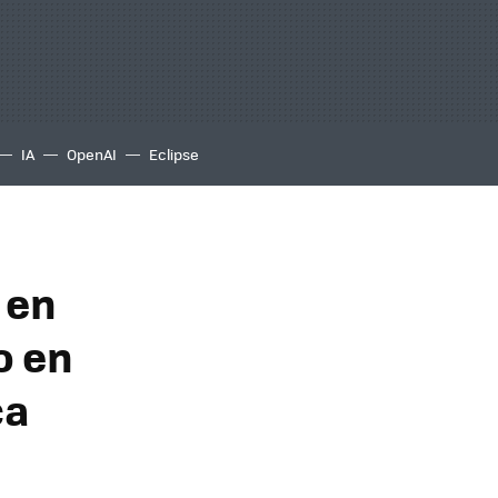
IA
OpenAI
Eclipse
, en
o en
ca