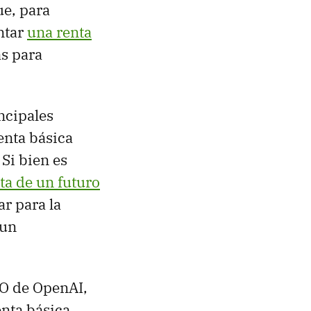
e, para
ntar
una renta
as para
incipales
enta básica
Si bien es
ta de un futuro
ar para la
 un
EO de OpenAI,
enta básica