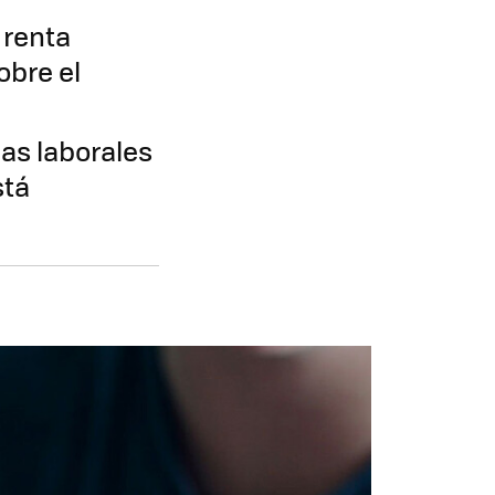
 renta
obre el
as laborales
stá