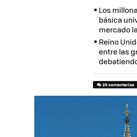
Los millona
básica univ
mercado l
Reino Unid
entre las 
debatiend
25 comentarios