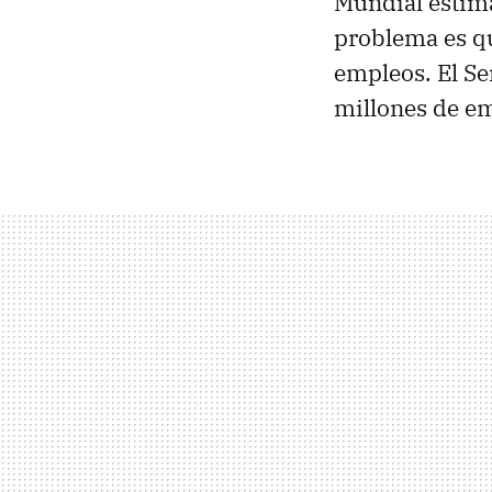
Mundial estima
problema es qu
empleos. El S
millones de e