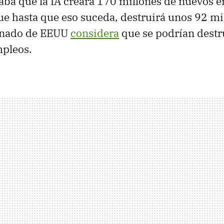
ba que la IA creará 170 millones de nuevos e
e hasta que eso suceda, destruirá unos 92 mi
enado de EEUU
considera
que se podrían destr
mpleos.