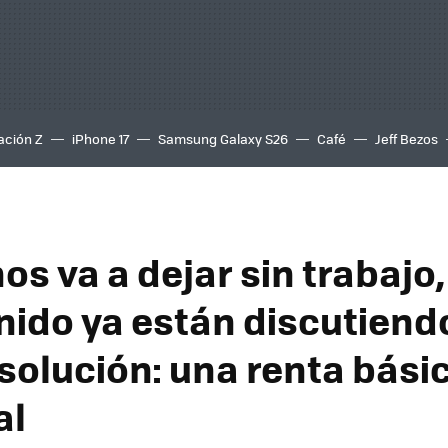
ación Z
iPhone 17
Samsung Galaxy S26
Café
Jeff Bezos
 nos va a dejar sin trabajo
nido ya están discutiend
 solución: una renta bási
al