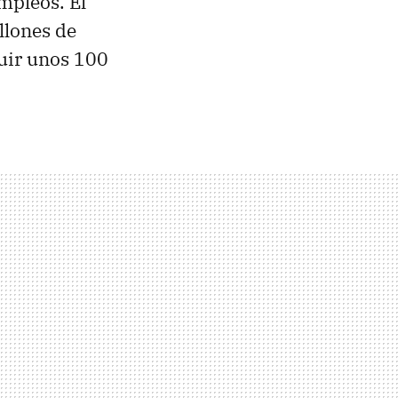
mpleos. El
llones de
uir unos 100