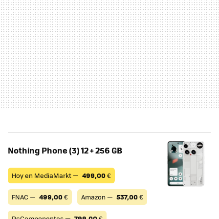
Nothing Phone (3) 12 + 256 GB
Hoy en MediaMarkt —
499,00
€
FNAC —
499,00
€
Amazon —
537,00
€
PcComponentes —
799,00
€