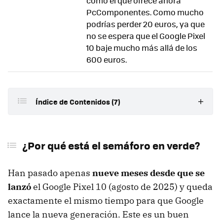
como el que ofrece ahora
PcComponentes. Como mucho
podrías perder 20 euros, ya que
no se espera que el Google Pixel
10 baje mucho más allá de los
600 euros.
Índice de Contenidos (7)
¿Por qué está el semáforo en verde?
¿Por qué está el semáforo en verde?
Historial de precio y predicción de cambios
Las mejores ofertas del Google Pixel 10 ahora:
Han pasado apenas
nueve meses desde que se
lanzó
el Google Pixel 10 (agosto de 2025) y queda
¿Cuándo sale el Google Pixel 11?
exactamente el mismo tiempo para que Google
¿Es para ti el Google Pixel 10 ahora?
lance la nueva generación. Este es un buen