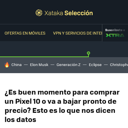
Suscríbete a
OFERTAS EN MÓVILES
VPN Y SERVICIOS DE INTERNET
OFER
HOY SE HABLA DE
China
Elon Musk
Generación Z
Eclipse
Christoph
¿Es buen momento para comprar
un Pixel 10 o va a bajar pronto de
precio? Esto es lo que nos dicen
los datos