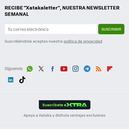
RECIBE "Xatakaletter", NUESTRA NEWSLETTER
SEMANAL
SUSCRIBIR
Suscribiéndote aceptas nuestra
política de privacidad
Síguenos
Wh
Twit
Fac
You
Inst
Tele
RSS
Flip
ats
ter
ebo
tub
agr
gra
boa
Link
Tikt
App
ok
e
am
m
rd
edI
ok
Suscríbete a
n
Apoya a Xataka y disfruta ventajas exclusivas