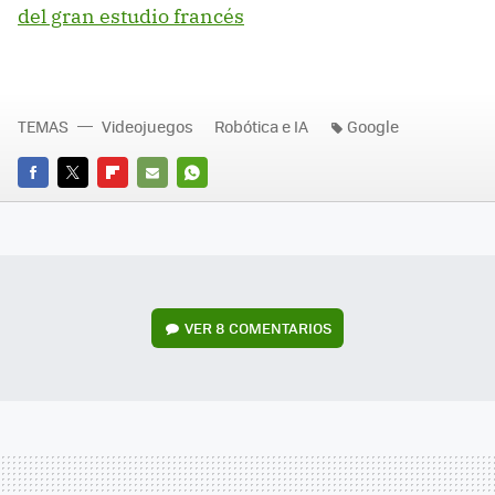
del gran estudio francés
TEMAS
Videojuegos
Robótica e IA
Google
FACEBOOK
TWITTER
FLIPBOARD
E-
WHATSAPP
MAIL
VER
8 COMENTARIOS