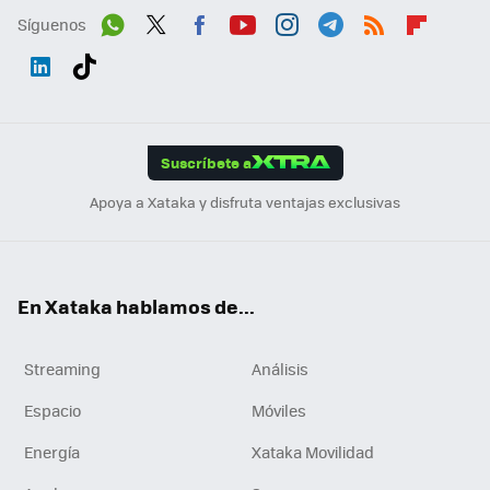
Síguenos
Wh
Twit
Fac
You
Inst
Tele
RSS
Flip
ats
ter
ebo
tub
agr
gra
boa
Link
Tikt
App
ok
e
am
m
rd
edI
ok
Suscríbete a
n
Apoya a Xataka y disfruta ventajas exclusivas
En Xataka hablamos de...
Streaming
Análisis
Espacio
Móviles
Energía
Xataka Movilidad