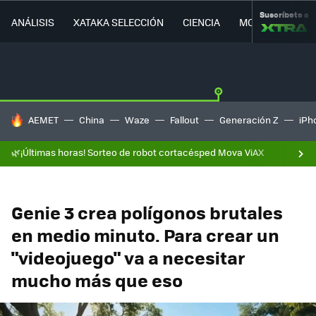
Suscríbete a
ANÁLISIS
XATAKA SELECCIÓN
CIENCIA
MOVILIDAD
HOY SE HABLA DE
AEMET
China
Waze
Fallout
Generación Z
iPh
🌿¡Últimas horas! Sorteo de robot cortacésped Mova ViAX
Genie 3 crea polígonos brutales
en medio minuto. Para crear un
"videojuego" va a necesitar
mucho más que eso