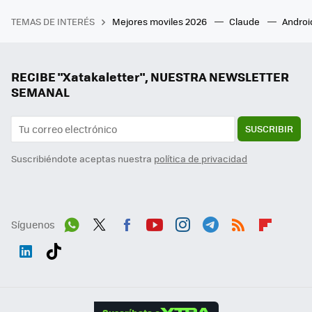
TEMAS DE INTERÉS
Mejores moviles 2026
Claude
Androi
RECIBE "Xatakaletter", NUESTRA NEWSLETTER
SEMANAL
SUSCRIBIR
Suscribiéndote aceptas nuestra
política de privacidad
Síguenos
Wh
Twit
Fac
You
Inst
Tele
RSS
Flip
ats
ter
ebo
tub
agr
gra
boa
Link
Tikt
App
ok
e
am
m
rd
edI
ok