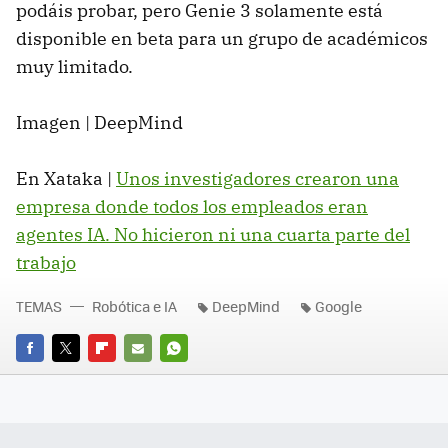
podáis probar, pero Genie 3 solamente está
disponible en beta para un grupo de académicos
muy limitado.
Imagen | DeepMind
En Xataka |
Unos investigadores crearon una
empresa donde todos los empleados eran
agentes IA. No hicieron ni una cuarta parte del
trabajo
TEMAS
Robótica e IA
DeepMind
Google
FACEBOOK
TWITTER
FLIPBOARD
E-
WHATSAPP
MAIL