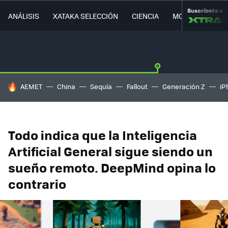
Suscríbete a
ANÁLISIS
XATAKA SELECCIÓN
CIENCIA
MOVILIDAD
HOY SE HABLA DE
AEMET
China
Sequía
Fallout
Generación Z
iP
Todo indica que la Inteligencia
Artificial General sigue siendo un
sueño remoto. DeepMind opina lo
contrario