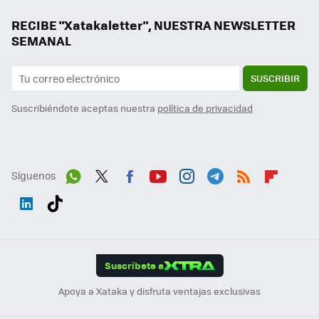
RECIBE "Xatakaletter", NUESTRA NEWSLETTER
SEMANAL
SUSCRIBIR
Suscribiéndote aceptas nuestra
política de privacidad
Síguenos
Wh
Twit
Fac
You
Inst
Tele
RSS
Flip
ats
ter
ebo
tub
agr
gra
boa
Link
Tikt
App
ok
e
am
m
rd
edI
ok
Suscríbete a
n
Apoya a Xataka y disfruta ventajas exclusivas