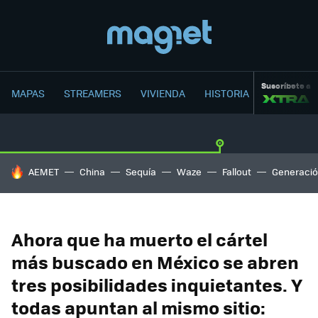
Suscríbete a
MAPAS
STREAMERS
VIVIENDA
HISTORIA
HOY SE HABLA DE
AEMET
China
Sequía
Waze
Fallout
Generació
Ahora que ha muerto el cártel
más buscado en México se abren
tres posibilidades inquietantes. Y
todas apuntan al mismo sitio: