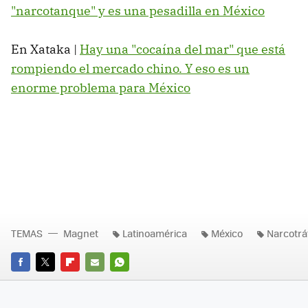
"narcotanque" y es una pesadilla en México
En Xataka |
Hay una "cocaína del mar" que está
rompiendo el mercado chino. Y eso es un
enorme problema para México
TEMAS
Magnet
Latinoamérica
México
Narcotrá
FACEBOOK
TWITTER
FLIPBOARD
E-
WHATSAPP
MAIL