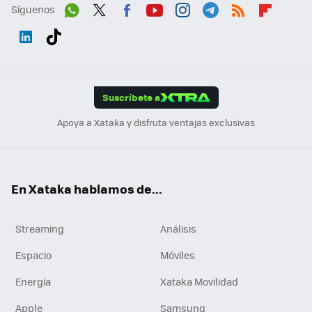
Síguenos
Wh
Twit
Fac
You
Inst
Tele
RSS
Flip
ats
ter
ebo
tub
agr
gra
boa
Link
Tikt
App
ok
e
am
m
rd
edI
ok
Suscríbete a
n
Apoya a Xataka y disfruta ventajas exclusivas
En Xataka hablamos de...
Streaming
Análisis
Espacio
Móviles
Energía
Xataka Movilidad
Apple
Samsung