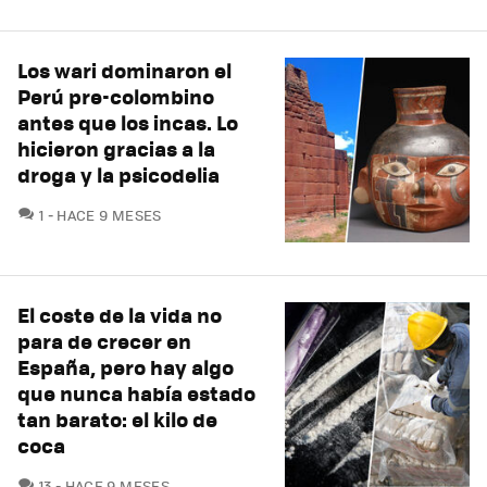
Los wari dominaron el
Perú pre-colombino
antes que los incas. Lo
hicieron gracias a la
droga y la psicodelia
COMENTARIOS
1
HACE 9 MESES
El coste de la vida no
para de crecer en
España, pero hay algo
que nunca había estado
tan barato: el kilo de
coca
COMENTARIOS
13
HACE 9 MESES