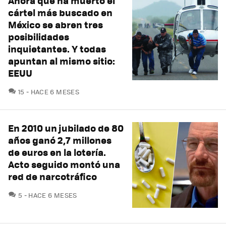
Ahora que ha muerto el
cártel más buscado en
México se abren tres
posibilidades
inquietantes. Y todas
apuntan al mismo sitio:
EEUU
COMENTARIOS
15
HACE 6 MESES
En 2010 un jubilado de 80
años ganó 2,7 millones
de euros en la lotería.
Acto seguido montó una
red de narcotráfico
COMENTARIOS
5
HACE 6 MESES