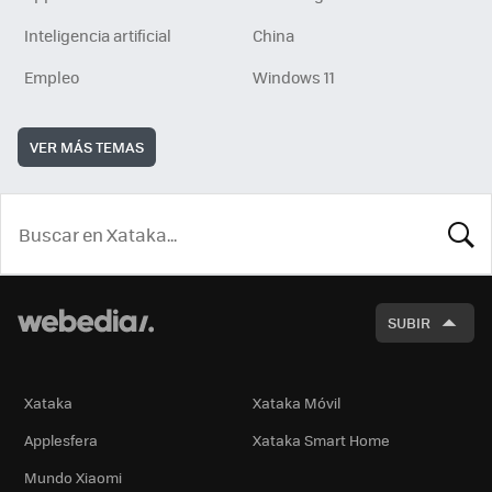
Inteligencia artificial
China
Empleo
Windows 11
VER MÁS TEMAS
BUSCA
SUBIR
Xataka
Xataka Móvil
Applesfera
Xataka Smart Home
Mundo Xiaomi