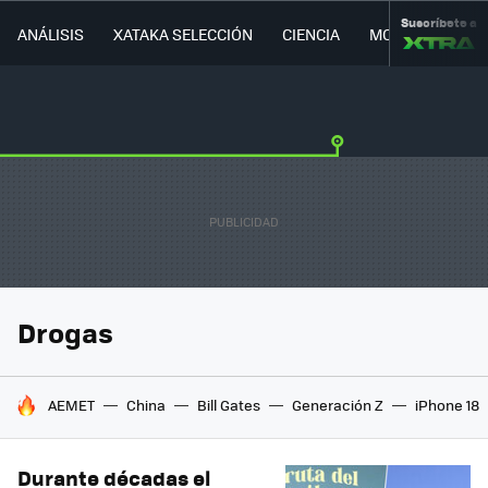
Suscríbete a
ANÁLISIS
XATAKA SELECCIÓN
CIENCIA
MOVILIDAD
Drogas
HOY SE HABLA DE
AEMET
China
Bill Gates
Generación Z
iPhone 18
Durante décadas el