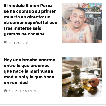
El modelo Simón Pérez
se ha cobrado su primer
muerto en directo: un
streamer español fallece
tras meterse seis
gramos de cocaína
COMENTARIOS
12
HACE 7 MESES
Hay una brecha enorme
entre lo que creemos
que hace la marihuana
medicinal y lo que hace
en realidad
COMENTARIOS
11
HACE 7 MESES