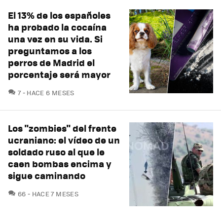
El 13% de los españoles
ha probado la cocaína
una vez en su vida. Si
preguntamos a los
perros de Madrid el
porcentaje será mayor
COMENTARIOS
7
HACE 6 MESES
Los "zombies" del frente
ucraniano: el vídeo de un
soldado ruso al que le
caen bombas encima y
sigue caminando
COMENTARIOS
66
HACE 7 MESES