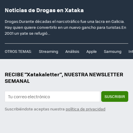
Noticias de Drogas en Xataka
Drogas:Durante décadas el narcotráfico fue una lacra en Galicia.
Hay quien quiere convertirlo en un nuevo gancho para turistas.En
2001 un yate se refugió...
OTROS TEMAS:
Streaming
Análisis
Apple
Samsung
In
RECIBE "Xatakaletter", NUESTRA NEWSLETTER
SEMANAL
SUSCRIBIR
Suscribiéndote aceptas nuestra
política de privacidad