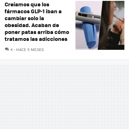
Creíamos que los
fármacos GLP-1 iban a
cambiar solo la
obesidad. Acaban de
poner patas arriba cómo
tratamos las adicciones
COMENTARIOS
4
HACE 5 MESES