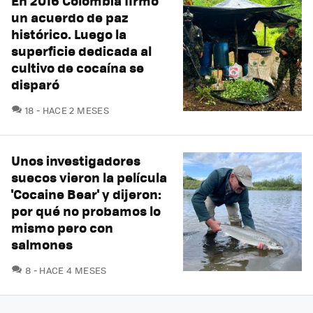
En 2016 Colombia firmó
un acuerdo de paz
histórico. Luego la
superficie dedicada al
cultivo de cocaína se
disparó
COMENTARIOS
18
HACE 2 MESES
Unos investigadores
suecos vieron la película
'Cocaine Bear' y dijeron:
por qué no probamos lo
mismo pero con
salmones
COMENTARIOS
8
HACE 4 MESES