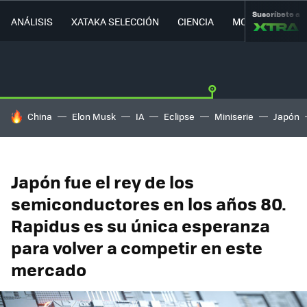
Suscríbete a
ANÁLISIS
XATAKA SELECCIÓN
CIENCIA
MOVILIDAD
HOY SE HABLA DE
China
Elon Musk
IA
Eclipse
Miniserie
Japón
Japón fue el rey de los
semiconductores en los años 80.
Rapidus es su única esperanza
para volver a competir en este
mercado