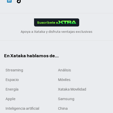
ats
ter
ebo
tub
agr
gra
boa
Link
Tikt
App
ok
e
am
m
rd
edI
ok
Suscríbete a
n
Apoya a Xataka y disfruta ventajas exclusivas
En Xataka hablamos de...
Streaming
Análisis
Espacio
Móviles
Energía
Xataka Movilidad
Apple
Samsung
Inteligencia artificial
China