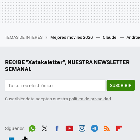
TEMAS DE INTERÉS
Mejores moviles 2026
Claude
Androi
RECIBE "Xatakaletter", NUESTRA NEWSLETTER
SEMANAL
SUSCRIBIR
Suscribiéndote aceptas nuestra
política de privacidad
Síguenos
Wh
Twit
Fac
You
Inst
Tele
RSS
Flip