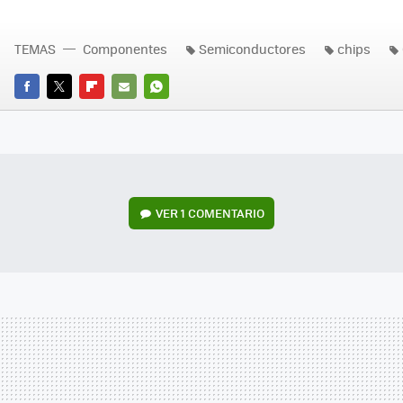
TEMAS
Componentes
Semiconductores
chips
FACEBOOK
TWITTER
FLIPBOARD
E-
WHATSAPP
MAIL
VER
1 COMENTARIO