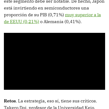
este segmento debe ser notable. De hecho, Japón
está invirtiendo en semiconductores una
proporción de su PIB (0,71%)
muy superior a la
de EEUU (0,21%)
o Alemania (0,41%).
Retos
. La estrategia, eso sí, tiene sus críticos.
Takero Doi, profesor de la Universidad Keio,