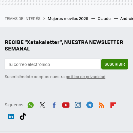
TEMAS DE INTERÉS
Mejores moviles 2026
Claude
Androi
RECIBE "Xatakaletter", NUESTRA NEWSLETTER
SEMANAL
SUSCRIBIR
Suscribiéndote aceptas nuestra
política de privacidad
Síguenos
Wh
Twit
Fac
You
Inst
Tele
RSS
Flip
ats
ter
ebo
tub
agr
gra
boa
Link
Tikt
App
ok
e
am
m
rd