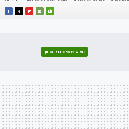
FACEBOOK
TWITTER
FLIPBOARD
E-
WHATSAPP
MAIL
VER
1 COMENTARIO