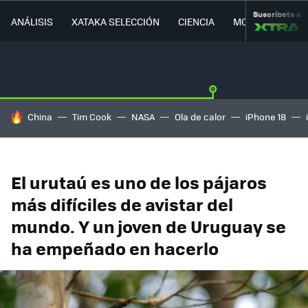
Suscríbete a
ANÁLISIS
XATAKA SELECCIÓN
CIENCIA
MOVILIDAD
HOY SE HABLA DE
China
Tim Cook
NASA
Ola de calor
iPhone 18
El urutaú es uno de los pájaros
más difíciles de avistar del
mundo. Y un joven de Uruguay se
ha empeñado en hacerlo