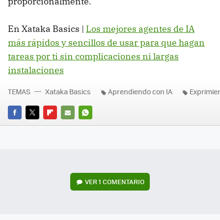
proporcionalmente.
En Xataka Basics |
Los mejores agentes de IA
más rápidos y sencillos de usar para que hagan
tareas por ti sin complicaciones ni largas
instalaciones
TEMAS
Xataka Basics
Aprendiendo con IA
Exprimien
FACEBOOK
TWITTER
FLIPBOARD
E-
WHATSAPP
MAIL
VER
1 COMENTARIO