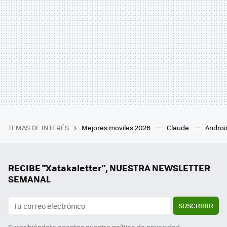
TEMAS DE INTERÉS
Mejores moviles 2026
Claude
Androi
RECIBE "Xatakaletter", NUESTRA NEWSLETTER
SEMANAL
SUSCRIBIR
Suscribiéndote aceptas nuestra
política de privacidad