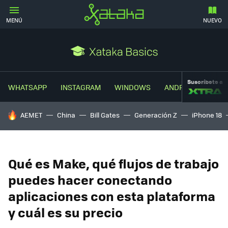
MENÚ
NUEVO
Suscríbete a
WHATSAPP
INSTAGRAM
WINDOWS
ANDROID
TRUC
HOY SE HABLA DE
AEMET
China
Bill Gates
Generación Z
iPhone 18
Qué es Make, qué flujos de trabajo
puedes hacer conectando
aplicaciones con esta plataforma
y cuál es su precio