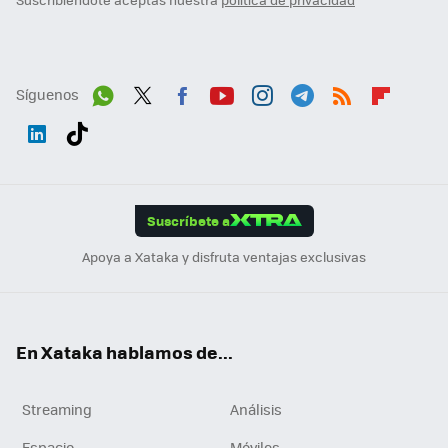
Síguenos
Wh
Twit
Fac
You
Inst
Tele
RSS
Flip
ats
ter
ebo
tub
agr
gra
boa
Link
Tikt
App
ok
e
am
m
rd
edI
ok
Suscríbete a
n
Apoya a Xataka y disfruta ventajas exclusivas
En Xataka hablamos de...
Streaming
Análisis
Espacio
Móviles