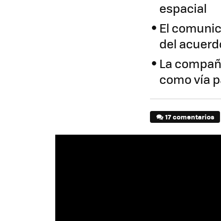
espacial
El comunic
del acuerd
La compañí
como vía pa
17 comentarios