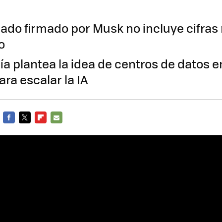
ado firmado por Musk no incluye cifras n
o
a plantea la idea de centros de datos e
ra escalar la IA
FACEBOOK
TWITTER
FLIPBOARD
E-
MAIL