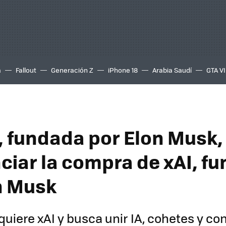
a
Fallout
Generación Z
iPhone 18
Arabia Saudí
GTA VI
 fundada por Elon Musk,
ciar la compra de xAI, f
n Musk
uiere xAI y busca unir IA, cohetes y co