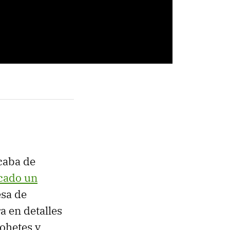
caba de
cado un
esa de
a en detalles
cohetes y