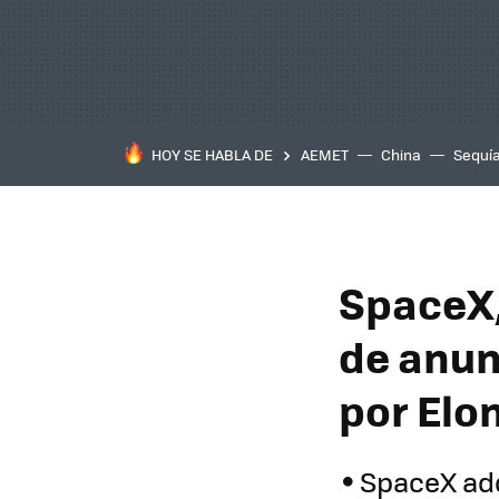
HOY SE HABLA DE
AEMET
China
Sequí
SpaceX,
de anun
por Elo
SpaceX adq