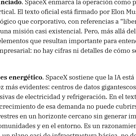
unciado
. SpaceX enmarca la operación como p
tical. El texto oficial está firmado por Elon Mu
ógico que corporativo, con referencias a “libe
una misión casi existencial. Pero, más allá del 
elementos que resultan importante para enten
resarial: no hay cifras ni detalles de cómo s
es energético
. SpaceX sostiene que la IA est
ez más evidentes: centros de datos gigantesco
vas de electricidad y refrigeración. En el text
l crecimiento de esa demanda no puede cubrir
restres en un horizonte cercano sin generar i
omunidades y en el entorno. Es un razonamie
 un plano casi de infraestructura básica, no d