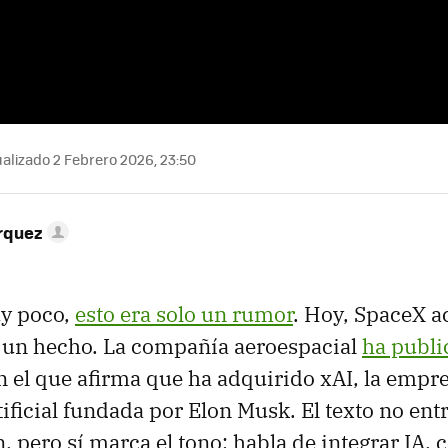
alizado 2 Febrero 2026, 23:50
rquez
y poco,
esto era solo un rumor
. Hoy, SpaceX a
 un hecho. La compañía aeroespacial
ha publi
 el que afirma que ha adquirido xAI, la empr
tificial fundada por Elon Musk. El texto no entr
, pero sí marca el tono: habla de integrar IA, 