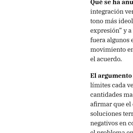
Qué se ha an
integración ver
tono más ideol
expresión” y a 
fuera algunos 
movimiento emp
el acuerdo.
El argumento 
límites cada v
cantidades masi
afirmar que e
soluciones ter
negativos en c
el problema en