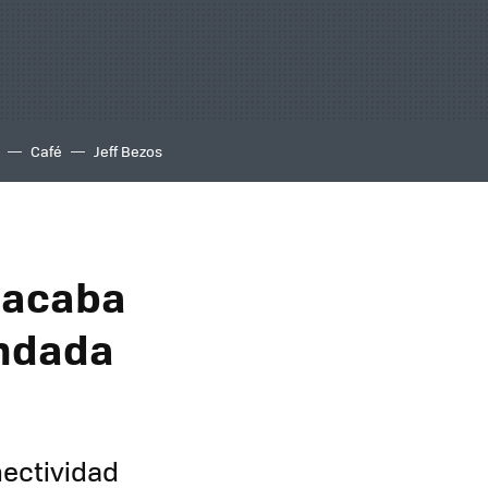
Café
Jeff Bezos
 acaba
undada
nectividad