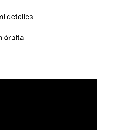
i detalles
n órbita