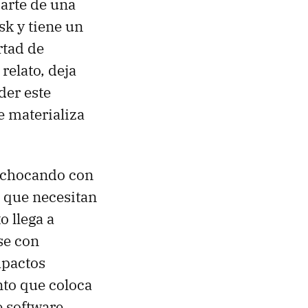
arte de una
sk y tiene un
rtad de
relato, deja
der este
e materializa
á chocando con
s que necesitan
o llega a
se con
mpactos
nto que coloca
e software.