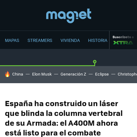
Suscríbete a
MAPAS
STREAMERS
VIVIENDA
HISTORIA
HOY SE HABLA DE
China
Elon Musk
Generación Z
Eclipse
Christoph
España ha construido un láser
que blinda la columna vertebral
de su Armada: el A400M ahora
está listo para el combate