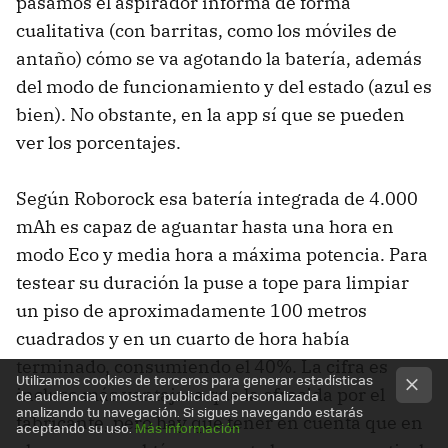
pasamos el aspirador informa de forma
cualitativa (con barritas, como los móviles de
antaño) cómo se va agotando la batería, además
del modo de funcionamiento y del estado (azul es
bien). No obstante, en la app sí que se pueden
ver los porcentajes.
Según Roborock esa batería integrada de 4.000
mAh es capaz de aguantar hasta una hora en
modo Eco y media hora a máxima potencia. Para
testear su duración la puse a tope para limpiar
un piso de aproximadamente 100 metros
cuadrados y en un cuarto de hora había
terminado, consumiendo el 40%. La cifra es
Utilizamos cookies de terceros para generar estadísticas
incluso más ventajosa que la ofrecida por el
de audiencia y mostrar publicidad personalizada
analizando tu navegación. Si sigues navegando estarás
fabricante, pero hay que tener en cuenta que en
aceptando su uso.
Más información