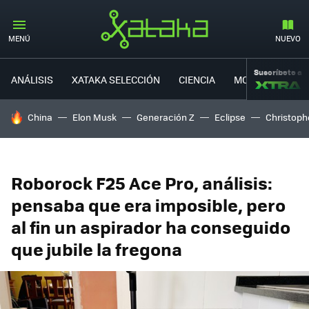
MENÚ
NUEVO
Suscríbete a
ANÁLISIS
XATAKA SELECCIÓN
CIENCIA
MOVILIDAD
HOY SE HABLA DE
China
Elon Musk
Generación Z
Eclipse
Christoph
Roborock F25 Ace Pro, análisis:
pensaba que era imposible, pero
al fin un aspirador ha conseguido
que jubile la fregona