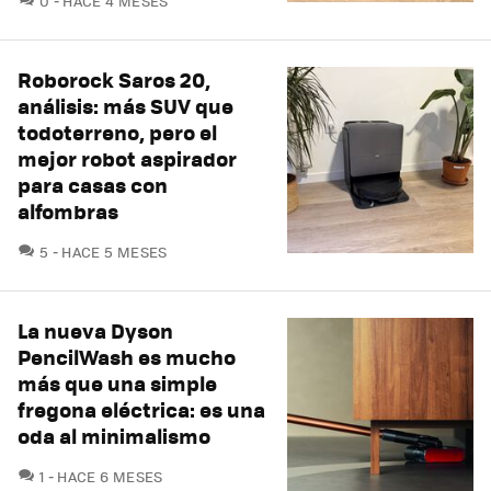
0
HACE 4 MESES
Roborock Saros 20,
análisis: más SUV que
todoterreno, pero el
mejor robot aspirador
para casas con
alfombras
COMENTARIOS
5
HACE 5 MESES
La nueva Dyson
PencilWash es mucho
más que una simple
fregona eléctrica: es una
oda al minimalismo
COMENTARIOS
1
HACE 6 MESES