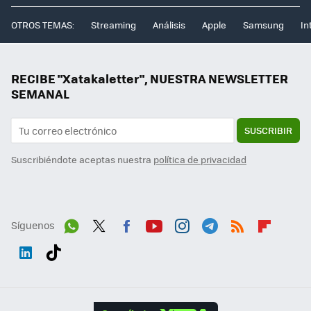
OTROS TEMAS:
Streaming
Análisis
Apple
Samsung
In
RECIBE "Xatakaletter", NUESTRA NEWSLETTER
SEMANAL
SUSCRIBIR
Suscribiéndote aceptas nuestra
política de privacidad
Síguenos
Wh
Twit
Fac
You
Inst
Tele
RSS
Flip
ats
ter
ebo
tub
agr
gra
boa
Link
Tikt
App
ok
e
am
m
rd
edI
ok