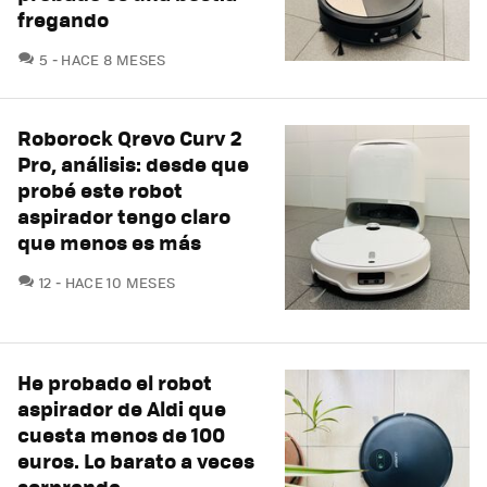
fregando
COMENTARIOS
5
HACE 8 MESES
Roborock Qrevo Curv 2
Pro, análisis: desde que
probé este robot
aspirador tengo claro
que menos es más
COMENTARIOS
12
HACE 10 MESES
He probado el robot
aspirador de Aldi que
cuesta menos de 100
euros. Lo barato a veces
sorprende