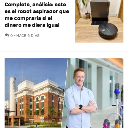
Complete, análisis: este
es el robot aspirador que
me compraría si el
dinero me diera igual
COMENTARIOS
0
HACE 6 DÍAS