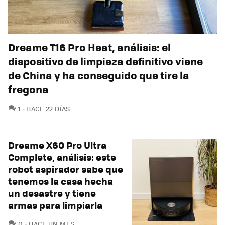
Dreame T16 Pro Heat, análisis: el
dispositivo de limpieza definitivo viene
de China y ha conseguido que tire la
fregona
COMENTARIOS
1
HACE 22 DÍAS
Dreame X60 Pro Ultra
Complete, análisis: este
robot aspirador sabe que
tenemos la casa hecha
un desastre y tiene
armas para limpiarla
COMENTARIOS
0
HACE UN MES