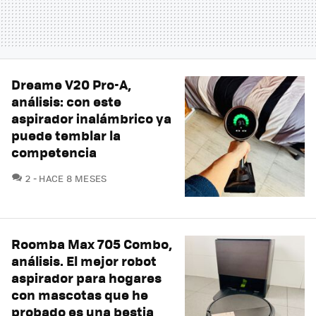
Dreame V20 Pro-A,
análisis: con este
aspirador inalámbrico ya
puede temblar la
competencia
COMENTARIOS
2
HACE 8 MESES
Roomba Max 705 Combo,
análisis. El mejor robot
aspirador para hogares
con mascotas que he
probado es una bestia