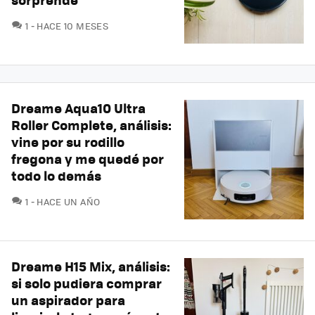
COMENTARIOS
1
HACE 10 MESES
Dreame Aqua10 Ultra
Roller Complete, análisis:
vine por su rodillo
fregona y me quedé por
todo lo demás
COMENTARIOS
1
HACE UN AÑO
Dreame H15 Mix, análisis:
si solo pudiera comprar
un aspirador para