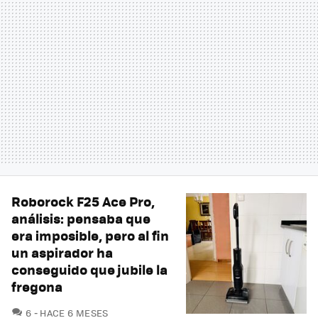
Roborock F25 Ace Pro,
análisis: pensaba que
era imposible, pero al fin
un aspirador ha
conseguido que jubile la
fregona
COMENTARIOS
6
HACE 6 MESES