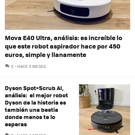
Mova E40 Ultra, análisis: es increíble lo
que este robot aspirador hace por 450
euros, simple y llanamente
COMENTARIOS
0
HACE 3 MESES
Dyson Spot+Scrub AI,
análisis: el mejor robot
Dyson de la historia es
también una bestia
donde menos te lo
esperas
COMENTARIOS