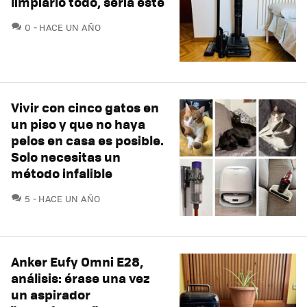
limpiarlo todo, sería este
COMENTARIOS
0
HACE UN AÑO
Vivir con cinco gatos en
un piso y que no haya
pelos en casa es posible.
Solo necesitas un
método infalible
COMENTARIOS
5
HACE UN AÑO
Anker Eufy Omni E28,
análisis: érase una vez
un aspirador