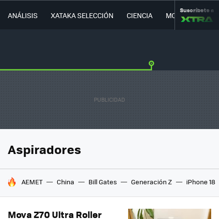
Suscríbete a
ANÁLISIS
XATAKA SELECCIÓN
CIENCIA
MOVILIDAD
Aspiradores
HOY SE HABLA DE
AEMET
China
Bill Gates
Generación Z
iPhone 18
Mova Z70 Ultra Roller