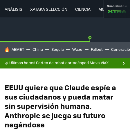
Suscríbete a
ANÁLISIS
XATAKA SELECCIÓN
CIENCIA
MOVILIDAD
HOY SE HABLA DE
AEMET
China
Sequía
Waze
Fallout
Generació
🌿¡Últimas horas! Sorteo de robot cortacésped Mova ViAX
EEUU quiere que Claude espíe a
sus ciudadanos y pueda matar
sin supervisión humana.
Anthropic se juega su futuro
negándose