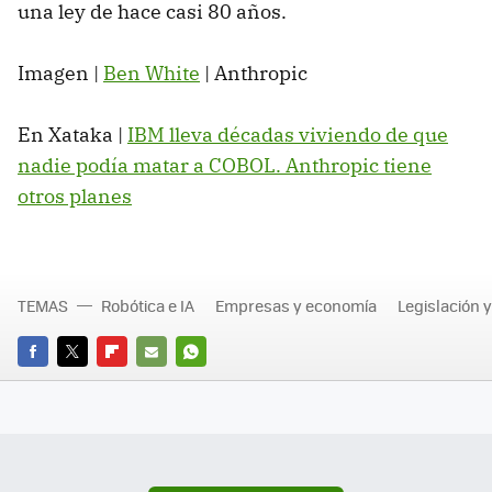
una ley de hace casi 80 años.
Imagen |
Ben White
| Anthropic
En Xataka |
IBM lleva décadas viviendo de que
nadie podía matar a COBOL. Anthropic tiene
otros planes
TEMAS
Robótica e IA
Empresas y economía
Legislación 
FACEBOOK
TWITTER
FLIPBOARD
E-
WHATSAPP
MAIL