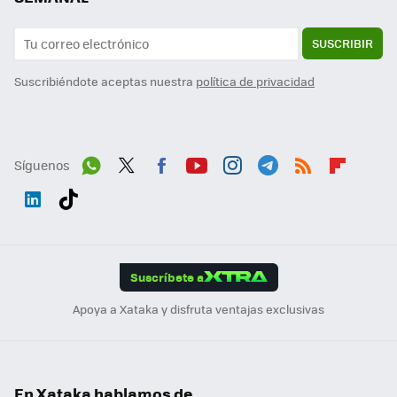
SUSCRIBIR
Suscribiéndote aceptas nuestra
política de privacidad
Síguenos
Wh
Twit
Fac
You
Inst
Tele
RSS
Flip
ats
ter
ebo
tub
agr
gra
boa
Link
Tikt
App
ok
e
am
m
rd
edI
ok
Suscríbete a
n
Apoya a Xataka y disfruta ventajas exclusivas
En Xataka hablamos de...