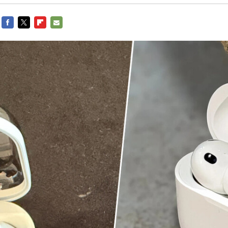
FACEBOOK
TWITTER
FLIPBOARD
E-
MAIL