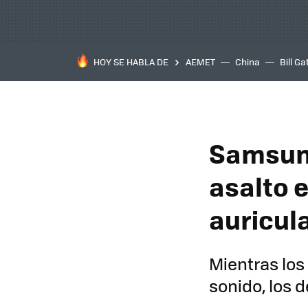
HOY SE HABLA DE
AEMET
China
Bill Ga
Samsung
asalto e
auricul
Mientras lo
sonido, los 