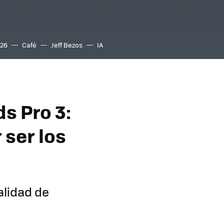
S26
Café
Jeff Bezos
IA
s Pro 3:
 ser los
alidad de