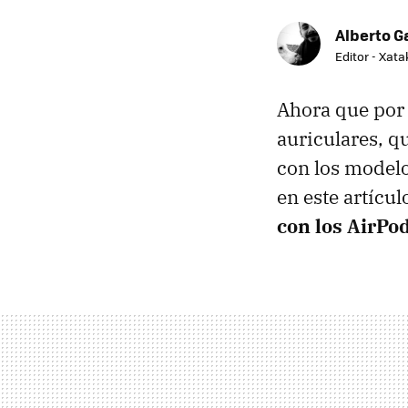
Alberto G
Editor - Xat
Ahora que por
auriculares, q
con los modelo
en este artícul
con los AirPo