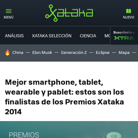
MENÚ
NUEVO
Suscríbete a
ANÁLISIS
XATAKA SELECCIÓN
CIENCIA
MOVILIDAD
HOY SE HABLA DE
China
Elon Musk
Generación Z
Eclipse
Mapa
Mejor smartphone, tablet,
wearable y pablet: estos son los
finalistas de los Premios Xataka
2014