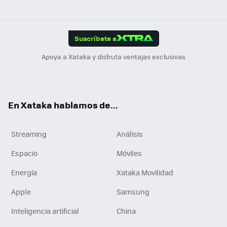
ats
ter
ebo
tub
agr
gra
boa
Link
Tikt
App
ok
e
am
m
rd
edI
ok
Suscríbete a
n
Apoya a Xataka y disfruta ventajas exclusivas
En Xataka hablamos de...
Streaming
Análisis
Espacio
Móviles
Energía
Xataka Movilidad
Apple
Samsung
Inteligencia artificial
China