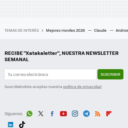
TEMAS DE INTERÉS
Mejores moviles 2026
Claude
Androi
RECIBE "Xatakaletter", NUESTRA NEWSLETTER
SEMANAL
SUSCRIBIR
Suscribiéndote aceptas nuestra
política de privacidad
Síguenos
Wh
Twit
Fac
You
Inst
Tele
RSS
Flip