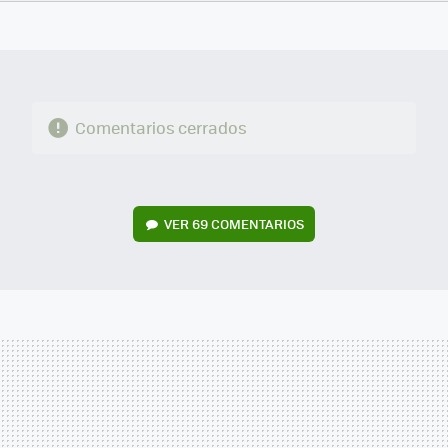
FACEBOOK
TWITTER
FLIPBOARD
E-
WHATSAPP
MAIL
Comentarios cerrados
VER
69 COMENTARIOS