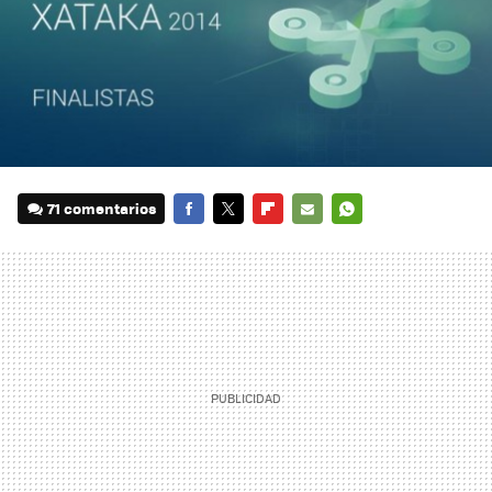
71 comentarios
FACEBOOK
TWITTER
FLIPBOARD
E-
WHATSAPP
MAIL