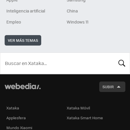
Inteligencia artificial
China
Empleo
Windows 11
VER MÁS TEMAS
BUSCA
SUBIR
Xataka
Xataka Móvil
Applesfera
Xataka Smart Home
Mundo Xiaomi