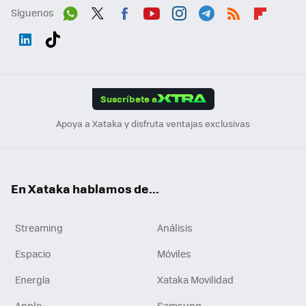
Síguenos
Wh
Twit
Fac
You
Inst
Tele
RSS
Flip
ats
ter
ebo
tub
agr
gra
boa
Link
Tikt
App
ok
e
am
m
rd
edI
ok
Suscríbete a
n
Apoya a Xataka y disfruta ventajas exclusivas
En Xataka hablamos de...
Streaming
Análisis
Espacio
Móviles
Energía
Xataka Movilidad
Apple
Samsung