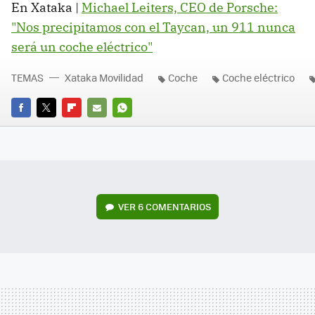
En Xataka |
Michael Leiters, CEO de Porsche:
"Nos precipitamos con el Taycan, un 911 nunca
será un coche eléctrico"
TEMAS
Xataka Movilidad
Coche
Coche eléctrico
FACEBOOK
TWITTER
FLIPBOARD
E-
WHATSAPP
MAIL
VER
6 COMENTARIOS