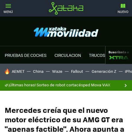
MENÚ
NUEVO
Suscríbete a
PRUEBAS DE COCHES
CIRCULACION
TRUCOS MOTOR
HOY SE HABLA DE
AEMET
China
Waze
Fallout
Generación Z
iPh
🌿¡Últimas horas! Sorteo de robot cortacésped Mova ViAX
Mercedes creía que el nuevo
motor eléctrico de su AMG GT era
"apenas factible". Ahora apunta a