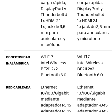
carga rápida,
carga rápida,
DisplayPort y
DisplayPort y
Thunderbolt 4
Thunderbolt 4
1 x HDMI 2.1
1 x HDMI 2.1
1 x jack de 3,5
1 x jack de 3,5 mm
mm para
para auriculares
auriculares y
y micrófono
micrófono
Wi-Fi 7
Wi-Fi 7
CONECTIVIDAD
Intel Wireless-
Intel Wireless-
INALÁMBRICA
BE211 2x2
BE211 2x2
Bluetooth 6.0
Bluetooth 6.0
Ethernet
Ethernet
RED CABLEADA
10/100/Gigabit
10/100/Gigabit
mediante
mediante
adaptador RJ45
adaptador RJ45
Adaptador RJ45
Adaptador RJ45