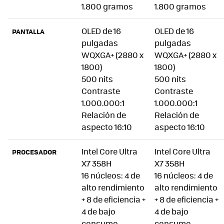
1.800 gramos
1.800 gramos
OLED de 16
OLED de 16
PANTALLA
pulgadas
pulgadas
WQXGA+ (2880 x
WQXGA+ (2880 x
1800)
1800)
500 nits
500 nits
Contraste
Contraste
1.000.000:1
1.000.000:1
Relación de
Relación de
aspecto 16:10
aspecto 16:10
Intel Core Ultra
Intel Core Ultra
PROCESADOR
X7 358H
X7 358H
16 núcleos: 4 de
16 núcleos: 4 de
alto rendimiento
alto rendimiento
+ 8 de eficiencia +
+ 8 de eficiencia +
4 de bajo
4 de bajo
consumo
consumo