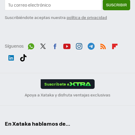
SUSCRIBIR
Suscribiéndote aceptas nuestra
política de privacidad
Síguenos
Wh
Twit
Fac
You
Inst
Tele
RSS
Flip
ats
ter
ebo
tub
agr
gra
boa
Link
Tikt
App
ok
e
am
m
rd
edI
ok
Suscríbete a
n
Apoya a Xataka y disfruta ventajas exclusivas
En Xataka hablamos de...