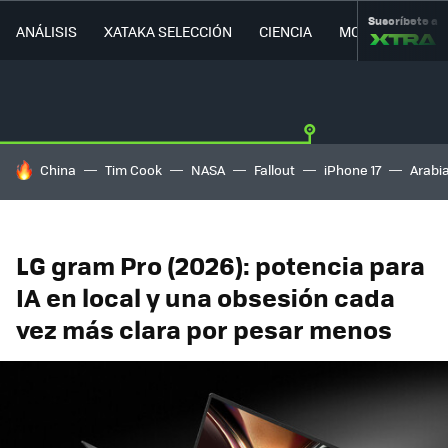
Suscríbete a
ANÁLISIS
XATAKA SELECCIÓN
CIENCIA
MOVILIDAD
HOY SE HABLA DE
China
Tim Cook
NASA
Fallout
iPhone 17
Arabi
LG gram Pro (2026): potencia para
IA en local y una obsesión cada
vez más clara por pesar menos