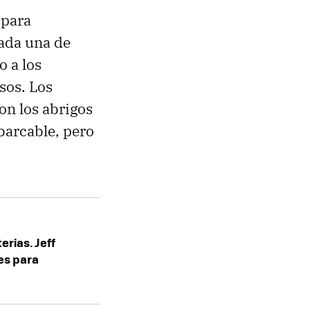
 para
ada una de
o a los
sos. Los
on los abrigos
abarcable, pero
erias. Jeff
es para