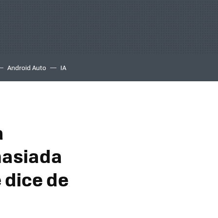
Android Auto
IA
a
masiada
e dice de