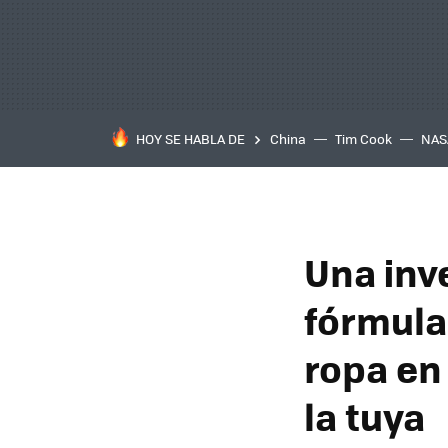
HOY SE HABLA DE
China
Tim Cook
NAS
Una inv
fórmula
ropa en 
la tuya