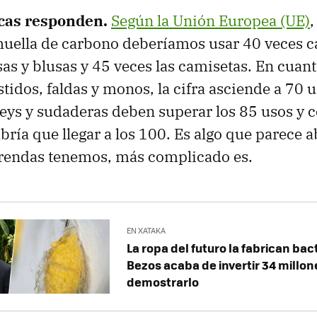
cas responden.
Según la Unión Europea (UE)
,
huella de carbono deberíamos usar 40 veces c
as y blusas y 45 veces las camisetas. En cuant
tidos, faldas y monos, la cifra asciende a 70 u
seys y sudaderas deben superar los 85 usos y c
bría que llegar a los 100. Es algo que parece 
rendas tenemos, más complicado es.
EN XATAKA
La ropa del futuro la fabrican bact
Bezos acaba de invertir 34 millon
demostrarlo