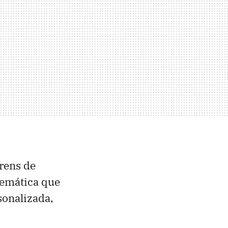
rrens de
temática que
sonalizada,