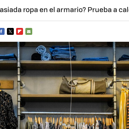
siada ropa en el armario? Prueba a cal
FACEBOOK
TWITTER
FLIPBOARD
E-
MAIL