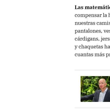
Las matemáti
compensar la 
nuestras camis
pantalones, ves
cárdigans, jer
y chaquetas ha
cuantas más p