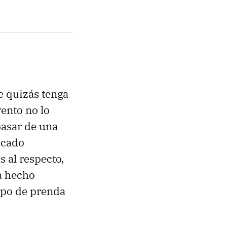
e quizás tenga
ento no lo
pasar de una
icado
s al respecto,
a hecho
ipo de prenda