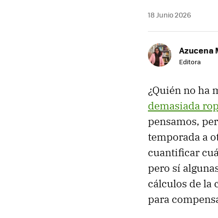
18 Junio 2026
Azucena 
Editora
¿Quién no ha m
demasiada ro
pensamos, pero
temporada a ot
cuantificar cu
pero sí algun
cálculos de la
para compensa