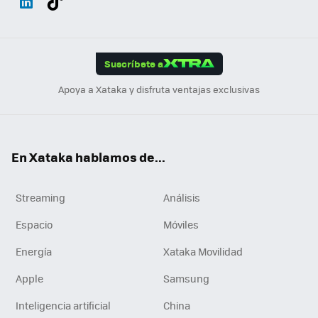
ats
ter
ebo
tub
agr
gra
boa
Link
Tikt
App
ok
e
am
m
rd
edI
ok
Suscríbete a
n
Apoya a Xataka y disfruta ventajas exclusivas
En Xataka hablamos de...
Streaming
Análisis
Espacio
Móviles
Energía
Xataka Movilidad
Apple
Samsung
Inteligencia artificial
China