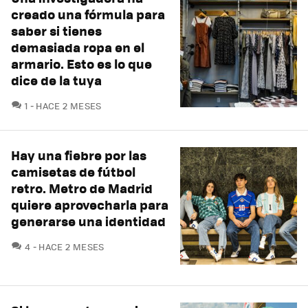
creado una fórmula para
saber si tienes
demasiada ropa en el
armario. Esto es lo que
dice de la tuya
COMENTARIOS
1
HACE 2 MESES
Hay una fiebre por las
camisetas de fútbol
retro. Metro de Madrid
quiere aprovecharla para
generarse una identidad
COMENTARIOS
4
HACE 2 MESES