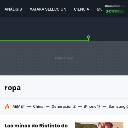
Suscríbete a
ANÁLISIS
XATAKA SELECCIÓN
CIENCIA
MOVILIDAD
ropa
HOY SE HABLA DE
AEMET
China
Generación Z
iPhone 17
Samsung G
Las minas de Riotinto de