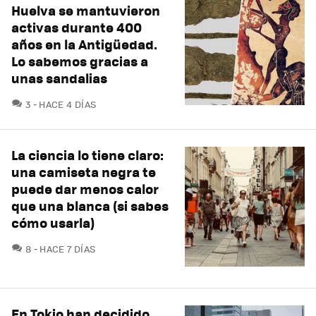
Huelva se mantuvieron
activas durante 400
años en la Antigüedad.
Lo sabemos gracias a
unas sandalias
COMENTARIOS
3
HACE 4 DÍAS
La ciencia lo tiene claro:
una camiseta negra te
puede dar menos calor
que una blanca (si sabes
cómo usarla)
COMENTARIOS
8
HACE 7 DÍAS
En Tokio han decidido