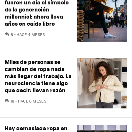
fueron un día el símbolo
de la generación
millennial: ahora lleva
años en caída libre
COMENTARIOS
8
HACE 4 MESES
Miles de personas se
cambian de ropa nada
más llegar del trabajo. La
neurociencia tiene algo
que decir: llevan razón
COMENTARIOS
18
HACE 6 MESES
Hay demasiada ropa en