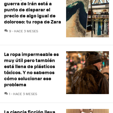
guerra de Irán está a
punto de disparar el
precio de algo igual de
doloroso: tu ropa de Zara
COMENTARIOS
9
HACE 3 MESES
La ropa impermeable es
muy útil pero también
está llena de plásticos
tóxicos. Y no sabemos
cómo solucionar ese
problema
COMENTARIOS
1
HACE 3 MESES
La ciencia ficción lleva