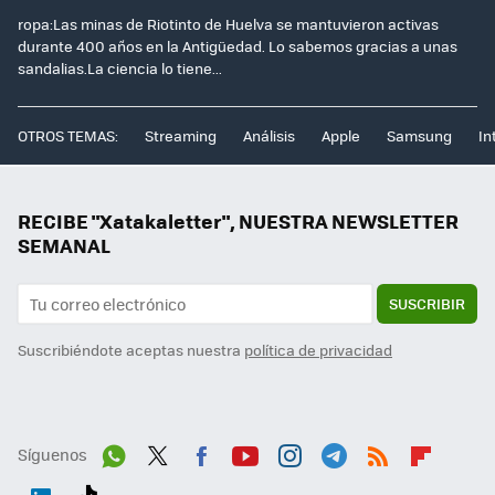
ropa:Las minas de Riotinto de Huelva se mantuvieron activas
durante 400 años en la Antigüedad. Lo sabemos gracias a unas
sandalias.La ciencia lo tiene...
OTROS TEMAS:
Streaming
Análisis
Apple
Samsung
In
RECIBE "Xatakaletter", NUESTRA NEWSLETTER
SEMANAL
SUSCRIBIR
Suscribiéndote aceptas nuestra
política de privacidad
Síguenos
Wh
Twit
Fac
You
Inst
Tele
RSS
Flip