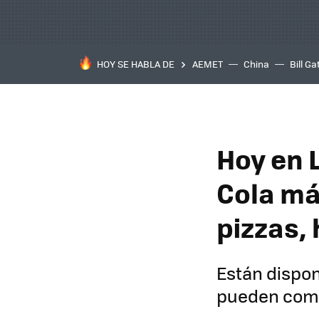
HOY SE HABLA DE
AEMET
China
Bill Ga
Hoy en 
Cola má
pizzas, 
Están dispon
pueden comp