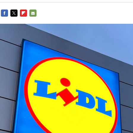
FACEBOOK
TWITTER
FLIPBOARD
E-
MAIL