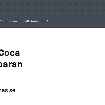
S26
Café
Jeff Bezos
IA
 Coca
eparan
nas se