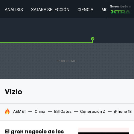
Suscríbete a
ANÁLISIS
XATAKA SELECCIÓN
CIENCIA
MOVILIDAD
Vizio
HOY SE HABLA DE
AEMET
China
Bill Gates
Generación Z
iPhone 18
El gran negocio de los