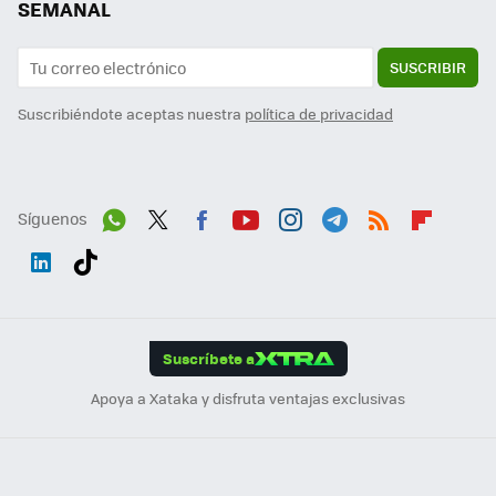
SEMANAL
SUSCRIBIR
Suscribiéndote aceptas nuestra
política de privacidad
Síguenos
Wh
Twit
Fac
You
Inst
Tele
RSS
Flip
ats
ter
ebo
tub
agr
gra
boa
Link
Tikt
App
ok
e
am
m
rd
edI
ok
Suscríbete a
n
Apoya a Xataka y disfruta ventajas exclusivas