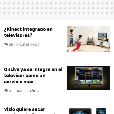
¿Kinect integrado en
televisores?
COMENTARIOS
25
HACE 15 AÑOS
OnLive ya se integra en el
televisor como un
servicio más
COMENTARIOS
16
HACE 16 AÑOS
Vizio quiere sacar