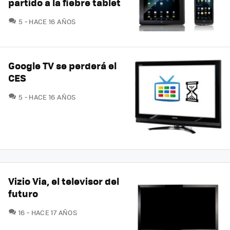
partido a la fiebre tablet
COMENTARIOS
5
HACE 16 AÑOS
Google TV se perderá el
CES
COMENTARIOS
5
HACE 16 AÑOS
Vizio Via, el televisor del
futuro
COMENTARIOS
16
HACE 17 AÑOS