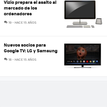
Vizio prepara el asalto al
mercado de los
ordenadores
COMENTARIOS
19
HACE 15 AÑOS
Nuevos socios para
Google TV: LG y Samsung
COMENTARIOS
18
HACE 15 AÑOS