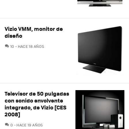
Vizio VMM, monitor de
diseño
COMENTARIOS
10
HACE 18 AÑOS
Televisor de 50 pulgadas
con sonido envolvente
integrado, de Vizio [CES
2008]
COMENTARIOS
0
HACE 19 AÑOS