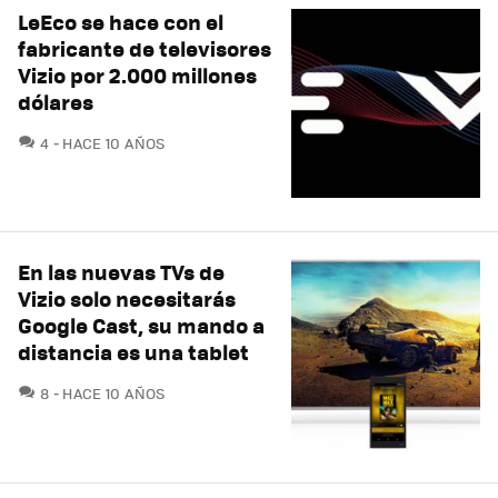
LeEco se hace con el
fabricante de televisores
Vizio por 2.000 millones
dólares
COMENTARIOS
4
HACE 10 AÑOS
En las nuevas TVs de
Vizio solo necesitarás
Google Cast, su mando a
distancia es una tablet
COMENTARIOS
8
HACE 10 AÑOS