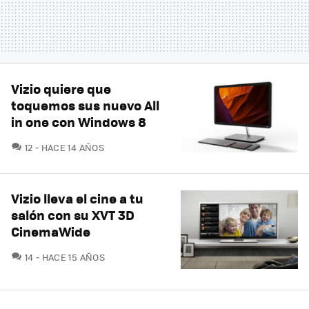
Vizio quiere que
toquemos sus nuevo All
in one con Windows 8
COMENTARIOS
12
HACE 14 AÑOS
Vizio lleva el cine a tu
salón con su XVT 3D
CinemaWide
COMENTARIOS
14
HACE 15 AÑOS