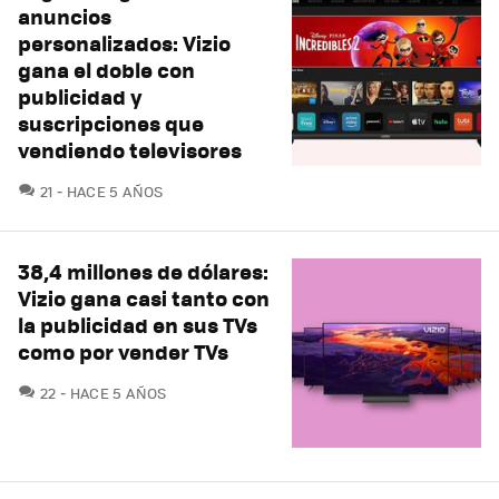
anuncios
personalizados: Vizio
gana el doble con
publicidad y
suscripciones que
vendiendo televisores
COMENTARIOS
21
HACE 5 AÑOS
38,4 millones de dólares:
Vizio gana casi tanto con
la publicidad en sus TVs
como por vender TVs
COMENTARIOS
22
HACE 5 AÑOS