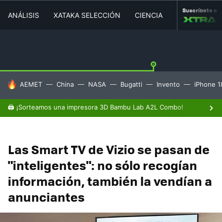
Suscríbete a
ANÁLISIS
XATAKA SELECCIÓN
CIENCIA
MOVILIDAD
HOY SE HABLA DE
AEMET
China
NASA
Bugatti
Invento
iPhone 1
🖨️ ¡Sorteamos una impresora 3D Bambu Lab A2L Combo!
Las Smart TV de Vizio se pasan de
"inteligentes": no sólo recogían
información, también la vendían a
anunciantes