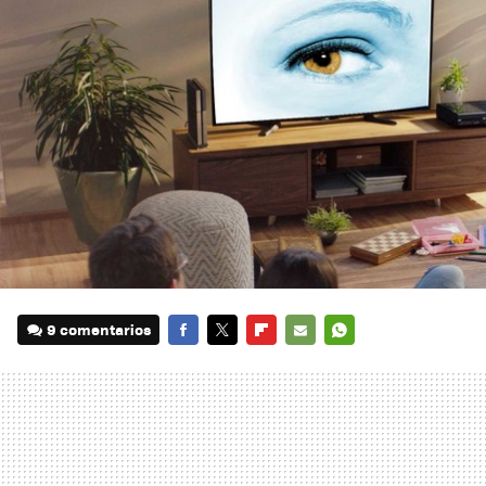
9 comentarios
FACEBOOK
TWITTER
FLIPBOARD
E-
WHATSAPP
MAIL