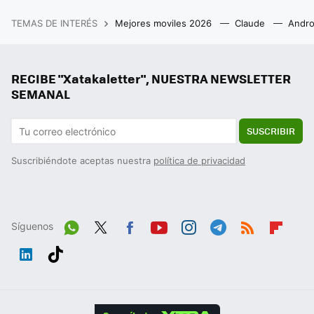
TEMAS DE INTERÉS
Mejores moviles 2026
Claude
Andro
RECIBE "Xatakaletter", NUESTRA NEWSLETTER
SEMANAL
SUSCRIBIR
Suscribiéndote aceptas nuestra
política de privacidad
Síguenos
Wh
Twit
Fac
You
Inst
Tele
RSS
Flip
ats
ter
ebo
tub
agr
gra
boa
Link
Tikt
App
ok
e
am
m
rd
edIn
ok