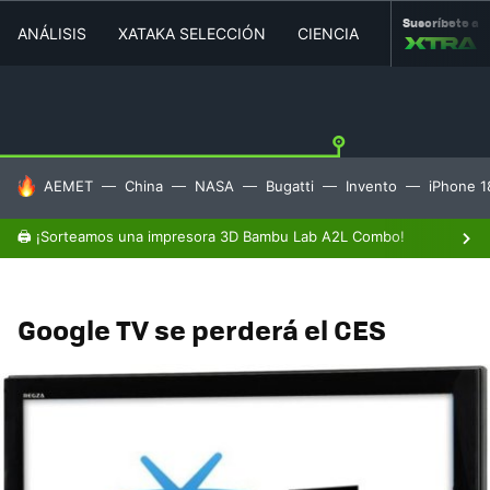
Suscríbete a
ANÁLISIS
XATAKA SELECCIÓN
CIENCIA
MOVILIDAD
HOY SE HABLA DE
AEMET
China
NASA
Bugatti
Invento
iPhone 1
🖨️ ¡Sorteamos una impresora 3D Bambu Lab A2L Combo!
Google TV se perderá el CES