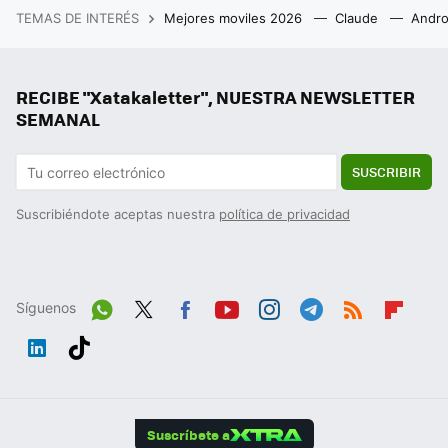
TEMAS DE INTERÉS
Mejores moviles 2026
Claude
Andro
RECIBE "Xatakaletter", NUESTRA NEWSLETTER
SEMANAL
SUSCRIBIR
Suscribiéndote aceptas nuestra
política de privacidad
Síguenos
Wh
Twit
Fac
You
Inst
Tele
RSS
Flip
ats
ter
ebo
tub
agr
gra
boa
Link
Tikt
App
ok
e
am
m
rd
edIn
ok
Suscríbete a