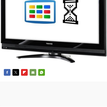
FACEBOOK
TWITTER
FLIPBOARD
E-
WHATSAPP
MAIL