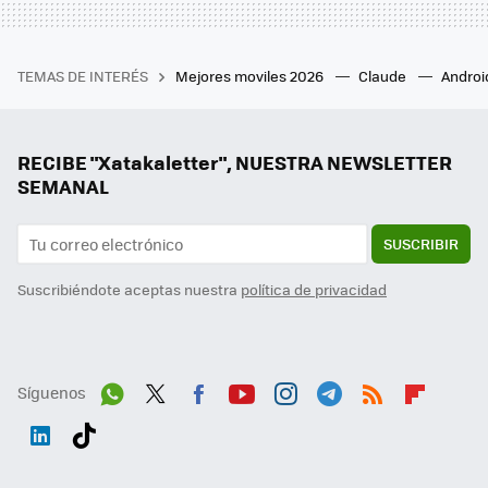
TEMAS DE INTERÉS
Mejores moviles 2026
Claude
Androi
RECIBE "Xatakaletter", NUESTRA NEWSLETTER
SEMANAL
SUSCRIBIR
Suscribiéndote aceptas nuestra
política de privacidad
Síguenos
Wh
Twit
Fac
You
Inst
Tele
RSS
Flip
ats
ter
ebo
tub
agr
gra
boa
Link
Tikt