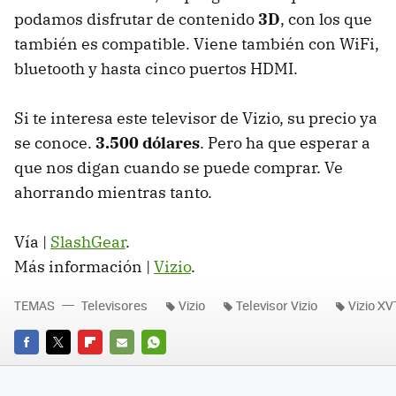
podamos disfrutar de contenido
3D
, con los que
también es compatible. Viene también con WiFi,
bluetooth y hasta cinco puertos
HDMI
.
Si te interesa este televisor de Vizio, su precio ya
se conoce.
3.500 dólares
. Pero ha que esperar a
que nos digan cuando se puede comprar. Ve
ahorrando mientras tanto.
Vía |
SlashGear
.
Más información |
Vizio
.
TEMAS
Televisores
Vizio
Televisor Vizio
Vizio X
FACEBOOK
TWITTER
FLIPBOARD
E-
WHATSAPP
MAIL