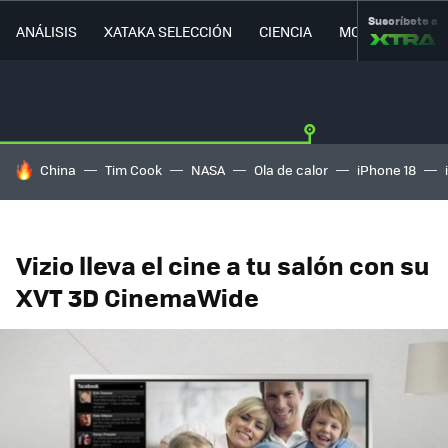
Suscríbete a
ANÁLISIS
XATAKA SELECCIÓN
CIENCIA
MOVILIDAD
HOY SE HABLA DE
China
Tim Cook
NASA
Ola de calor
iPhone 18
Vizio lleva el cine a tu salón con su
XVT 3D CinemaWide