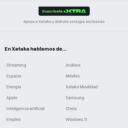
App
ok
e
am
m
rd
edI
ok
Suscríbete a
n
Apoya a Xataka y disfruta ventajas exclusivas
En Xataka hablamos de...
Streaming
Análisis
Espacio
Móviles
Energía
Xataka Movilidad
Apple
Samsung
Inteligencia artificial
China
Empleo
Windows 11