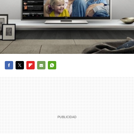
FACEBOOK
TWITTER
FLIPBOARD
E-
WHATSAPP
MAIL