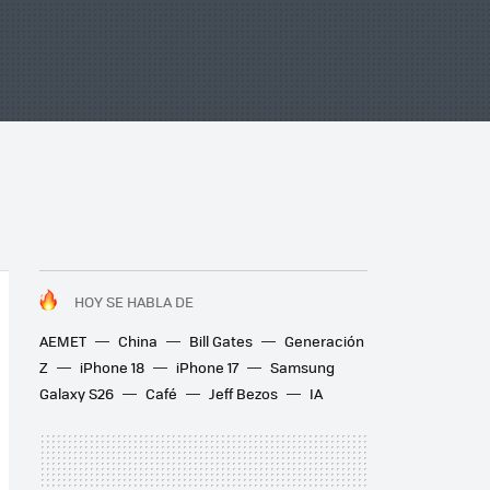
HOY SE HABLA DE
AEMET
China
Bill Gates
Generación
Z
iPhone 18
iPhone 17
Samsung
Galaxy S26
Café
Jeff Bezos
IA