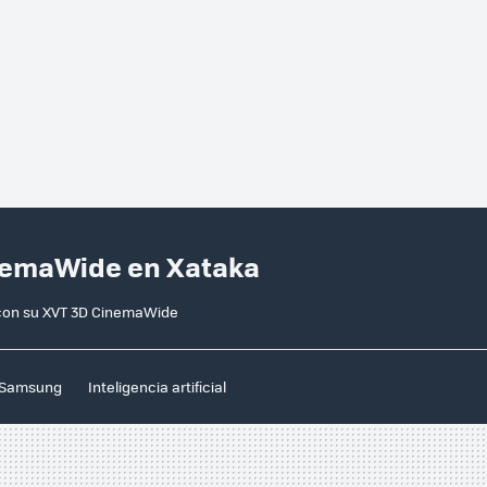
inemaWide en Xataka
n con su XVT 3D CinemaWide
Samsung
Inteligencia artificial