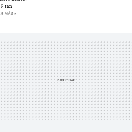
:9 tan
ER MÁS »