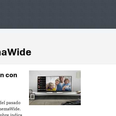
emaWide
lón con
 del pasado
inemaWide.
mbre indica,