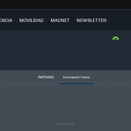
ENCIA
MOVILIDAD
MAGNET
NEWSLETTER
PARTNERS
Innovación Volvo